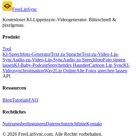
FreeLipSync
Kostenloser KI-Lippensync-Videogenerator. Blitzschnell &
pixelgenau.
Produkt
Tool
KI-Sprechfoto-Generator
Text zu Sprache
Text-zu-Video-Lip-
Sync
Audio-zu-Video-Lip-Sync
Audio zu Sprechfoto
Foto singen
lassen
KI-Baby-Podcast
Sprechendes Haustier
Cartoon Lip Sync
KI-
Videosynchronisation
Wav2Lip Online
Alte Fotos sprechen lassen
API
Ressourcen
Blog
Tutorials
FAQ
Rechtliches
Nutzungsbedingungen
Datenschutzrichtlinie
Kontakt
© 2026 FreeLipSync.com. Alle Rechte vorbehalten.