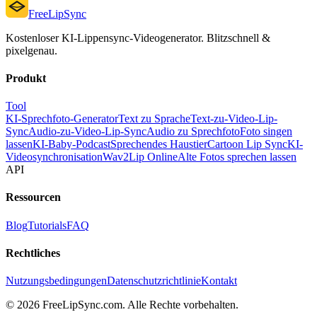
FreeLipSync
Kostenloser KI-Lippensync-Videogenerator. Blitzschnell &
pixelgenau.
Produkt
Tool
KI-Sprechfoto-Generator
Text zu Sprache
Text-zu-Video-Lip-
Sync
Audio-zu-Video-Lip-Sync
Audio zu Sprechfoto
Foto singen
lassen
KI-Baby-Podcast
Sprechendes Haustier
Cartoon Lip Sync
KI-
Videosynchronisation
Wav2Lip Online
Alte Fotos sprechen lassen
API
Ressourcen
Blog
Tutorials
FAQ
Rechtliches
Nutzungsbedingungen
Datenschutzrichtlinie
Kontakt
© 2026 FreeLipSync.com. Alle Rechte vorbehalten.