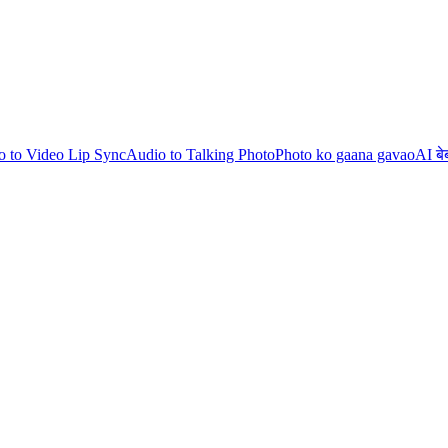
o to Video Lip Sync
Audio to Talking Photo
Photo ko gaana gavao
AI बे