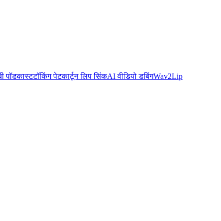
बी पॉडकास्ट
टॉकिंग पेट
कार्टून लिप सिंक
AI वीडियो डबिंग
Wav2Lip