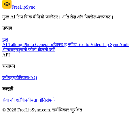
FreeLipSync
मुफ्त AI लिप सिंक वीडियो जनरेटर। अति तेज़ और पिक्सेल-परफेक्ट।
उत्पाद
टूल
AI Talking Photo Generator
टेक्स्ट टू स्पीच
Text to Video Lip Sync
Audi
ऑनलाइन
पुरानी फोटो बोलती करें
API
संसाधन
ब्लॉग
ट्यूटोरियल
FAQ
कानूनी
सेवा की शर्तें
गोपनीयता नीति
संपर्क
© 2026 FreeLipSync.com. सर्वाधिकार सुरक्षित।