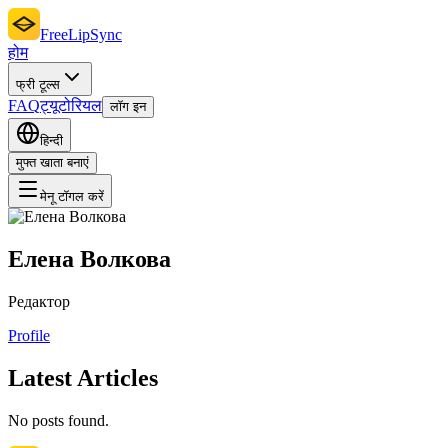
FreeLipSync
होम
फ्री टूल्स
FAQ
ट्यूटोरियल
लॉग इन
हिन्दी
मुफ्त खाता बनाएं
मेनू टॉगल करें
Елена Волкова
Редактор
Profile
Latest Articles
No posts found.