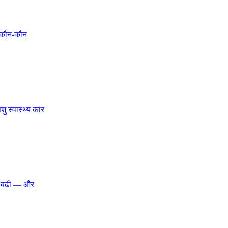
ए कौन-कौन
ु स्वास्थ्य कार
भी बढ़ी — और