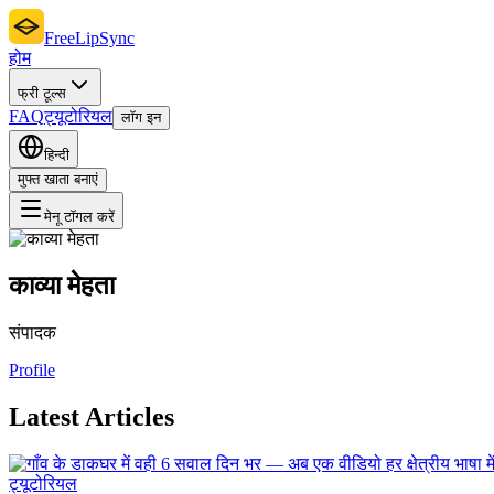
FreeLipSync
होम
फ्री टूल्स
FAQ
ट्यूटोरियल
लॉग इन
हिन्दी
मुफ्त खाता बनाएं
मेनू टॉगल करें
काव्या मेहता
संपादक
Profile
Latest Articles
ट्यूटोरियल