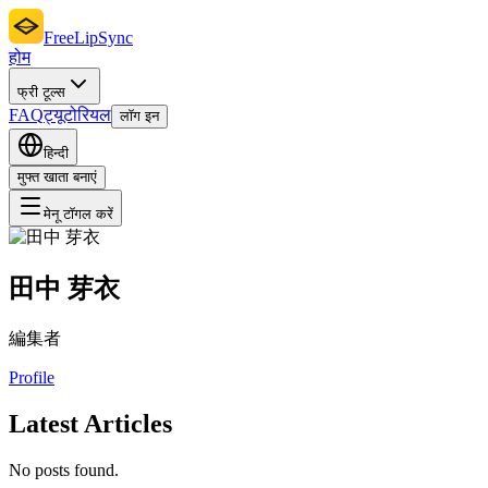
FreeLipSync
होम
फ्री टूल्स
FAQ
ट्यूटोरियल
लॉग इन
हिन्दी
मुफ्त खाता बनाएं
मेनू टॉगल करें
田中 芽衣
編集者
Profile
Latest Articles
No posts found.