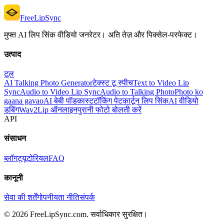
FreeLipSync
मुफ्त AI लिप सिंक वीडियो जनरेटर। अति तेज़ और पिक्सेल-परफेक्ट।
उत्पाद
टूल
AI Talking Photo Generator
टेक्स्ट टू स्पीच
Text to Video Lip
Sync
Audio to Video Lip Sync
Audio to Talking Photo
Photo ko
gaana gavao
AI बेबी पॉडकास्ट
टॉकिंग पेट
कार्टून लिप सिंक
AI वीडियो
डबिंग
Wav2Lip ऑनलाइन
पुरानी फोटो बोलती करें
API
संसाधन
ब्लॉग
ट्यूटोरियल
FAQ
कानूनी
सेवा की शर्तें
गोपनीयता नीति
संपर्क
© 2026 FreeLipSync.com. सर्वाधिकार सुरक्षित।