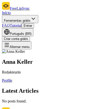
FreeLipSync
Início
Ferramentas grátis
FAQ
Tutorial
Entrar
Português (BR)
Criar conta grátis
Alternar menu
Anna Keller
Redakteurin
Profile
Latest Articles
No posts found.