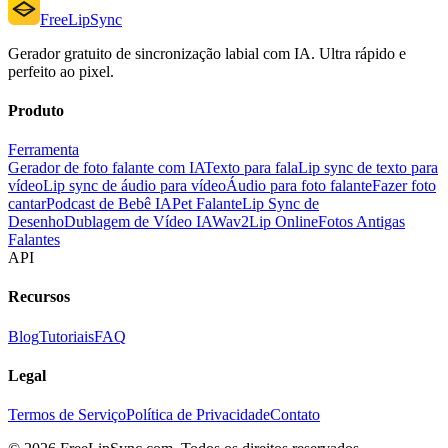
FreeLipSync
Gerador gratuito de sincronização labial com IA. Ultra rápido e
perfeito ao pixel.
Produto
Ferramenta
Gerador de foto falante com IA
Texto para fala
Lip sync de texto para
vídeo
Lip sync de áudio para vídeo
Áudio para foto falante
Fazer foto
cantar
Podcast de Bebê IA
Pet Falante
Lip Sync de
Desenho
Dublagem de Vídeo IA
Wav2Lip Online
Fotos Antigas
Falantes
API
Recursos
Blog
Tutoriais
FAQ
Legal
Termos de Serviço
Política de Privacidade
Contato