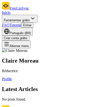
FreeLipSync
Início
Ferramentas grátis
FAQ
Tutorial
Entrar
Português (BR)
Criar conta grátis
Alternar menu
Claire Moreau
Rédactrice
Profile
Latest Articles
No posts found.