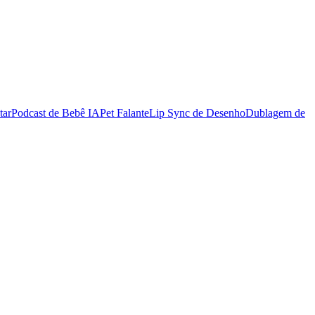
tar
Podcast de Bebê IA
Pet Falante
Lip Sync de Desenho
Dublagem de