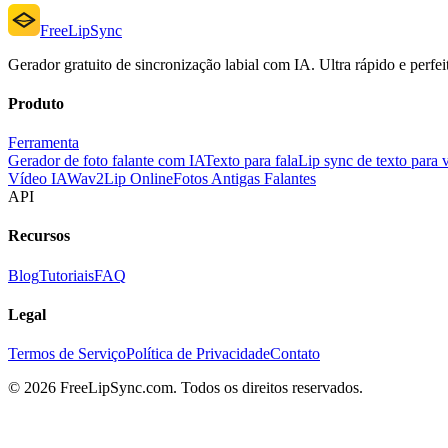
FreeLipSync
Gerador gratuito de sincronização labial com IA. Ultra rápido e perfeit
Produto
Ferramenta
Gerador de foto falante com IA
Texto para fala
Lip sync de texto para 
Vídeo IA
Wav2Lip Online
Fotos Antigas Falantes
API
Recursos
Blog
Tutoriais
FAQ
Legal
Termos de Serviço
Política de Privacidade
Contato
© 2026 FreeLipSync.com. Todos os direitos reservados.