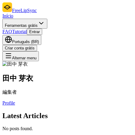
FreeLipSync
Início
Ferramentas grátis
FAQ
Tutorial
Entrar
Português (BR)
Criar conta grátis
Alternar menu
田中 芽衣
編集者
Profile
Latest Articles
No posts found.