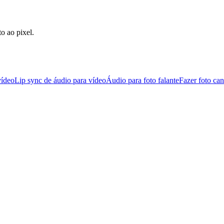
o ao pixel.
vídeo
Lip sync de áudio para vídeo
Áudio para foto falante
Fazer foto can