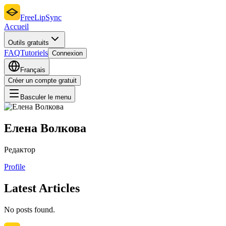
FreeLipSync
Accueil
Outils gratuits
FAQ
Tutoriels
Connexion
Français
Créer un compte gratuit
Basculer le menu
Елена Волкова
Редактор
Profile
Latest Articles
No posts found.