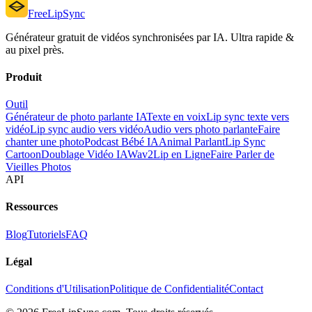
FreeLipSync
Générateur gratuit de vidéos synchronisées par IA. Ultra rapide &
au pixel près.
Produit
Outil
Générateur de photo parlante IA
Texte en voix
Lip sync texte vers
vidéo
Lip sync audio vers vidéo
Audio vers photo parlante
Faire
chanter une photo
Podcast Bébé IA
Animal Parlant
Lip Sync
Cartoon
Doublage Vidéo IA
Wav2Lip en Ligne
Faire Parler de
Vieilles Photos
API
Ressources
Blog
Tutoriels
FAQ
Légal
Conditions d'Utilisation
Politique de Confidentialité
Contact