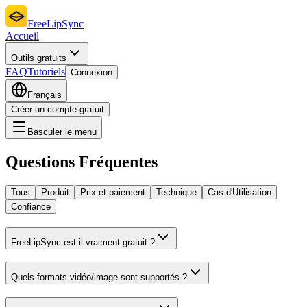
FreeLipSync
Accueil
Outils gratuits
FAQ
Tutoriels
Connexion
Français
Créer un compte gratuit
Basculer le menu
Questions Fréquentes
Tous
Produit
Prix et paiement
Technique
Cas d'Utilisation
Confiance
FreeLipSync est-il vraiment gratuit ?
Quels formats vidéo/image sont supportés ?