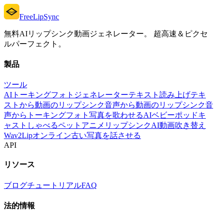
FreeLipSync
無料AIリップシンク動画ジェネレーター。 超高速＆ピクセ
ルパーフェクト。
製品
ツール
AIトーキングフォトジェネレーター
テキスト読み上げ
テキ
ストから動画のリップシンク
音声から動画のリップシンク
音
声からトーキングフォト
写真を歌わせる
AIベビーポッドキ
ャスト
しゃべるペット
アニメリップシンク
AI動画吹き替え
Wav2Lipオンライン
古い写真を話させる
API
リソース
ブログ
チュートリアル
FAQ
法的情報