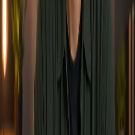
動画 + テキスト / 音声
高速・高精度 Wav2Lip オンライン
顔動画をアップロードし、テキストまたは音声を使って、設
定不要ですぐ始められる精度重視のオンライン・リップシン
クを実行します。
ツールを開く
動画 + テキスト / 音声
AI動画吹き替えツール
話している動画をアップロードし、翻訳済みテキストを入力
するか吹き替え音声を追加して、新しい言語に口の動きを再
同期します。
ツールを開く
動画 + テキスト