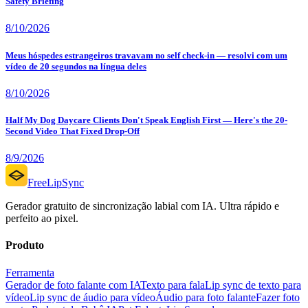
Safety Briefing
8/10/2026
Meus hóspedes estrangeiros travavam no self check-in — resolvi com um
vídeo de 20 segundos na língua deles
8/10/2026
Half My Dog Daycare Clients Don't Speak English First — Here's the 20-
Second Video That Fixed Drop-Off
8/9/2026
FreeLipSync
Gerador gratuito de sincronização labial com IA. Ultra rápido e
perfeito ao pixel.
Produto
Ferramenta
Gerador de foto falante com IA
Texto para fala
Lip sync de texto para
vídeo
Lip sync de áudio para vídeo
Áudio para foto falante
Fazer foto