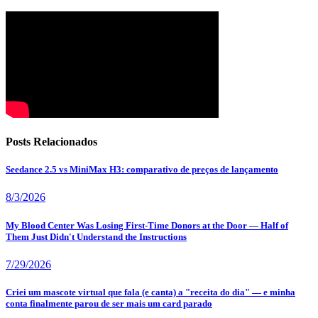
Posts Relacionados
Seedance 2.5 vs MiniMax H3: comparativo de preços de lançamento
8/3/2026
My Blood Center Was Losing First-Time Donors at the Door — Half of
Them Just Didn't Understand the Instructions
7/29/2026
Criei um mascote virtual que fala (e canta) a "receita do dia" — e minha
conta finalmente parou de ser mais um card parado