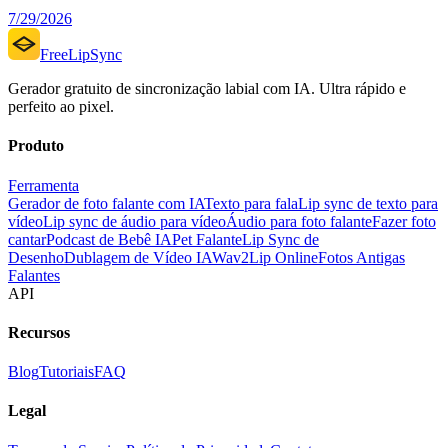
7/29/2026
FreeLipSync
Gerador gratuito de sincronização labial com IA. Ultra rápido e
perfeito ao pixel.
Produto
Ferramenta
Gerador de foto falante com IA
Texto para fala
Lip sync de texto para
vídeo
Lip sync de áudio para vídeo
Áudio para foto falante
Fazer foto
cantar
Podcast de Bebê IA
Pet Falante
Lip Sync de
Desenho
Dublagem de Vídeo IA
Wav2Lip Online
Fotos Antigas
Falantes
API
Recursos
Blog
Tutoriais
FAQ
Legal