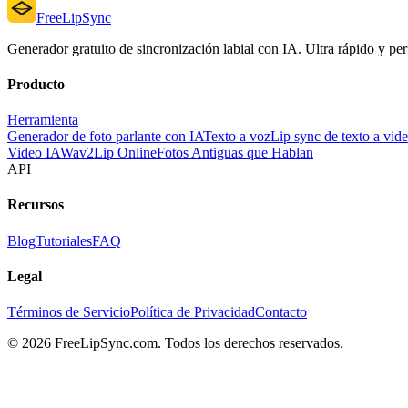
FreeLipSync
Generador gratuito de sincronización labial con IA. Ultra rápido y perf
Producto
Herramienta
Generador de foto parlante con IA
Texto a voz
Lip sync de texto a vid
Video IA
Wav2Lip Online
Fotos Antiguas que Hablan
API
Recursos
Blog
Tutoriales
FAQ
Legal
Términos de Servicio
Política de Privacidad
Contacto
© 2026 FreeLipSync.com. Todos los derechos reservados.