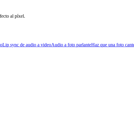
ecto al píxel.
eo
Lip sync de audio a video
Audio a foto parlante
Haz que una foto cant