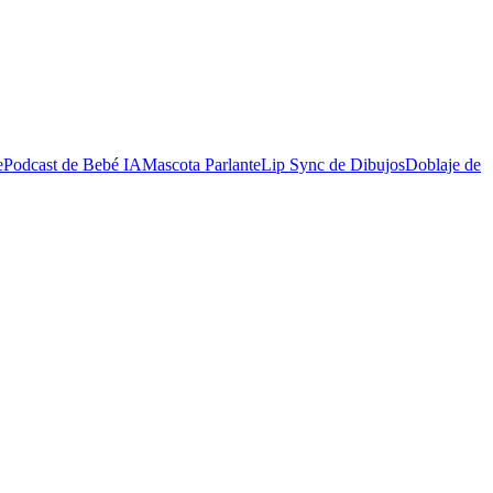
e
Podcast de Bebé IA
Mascota Parlante
Lip Sync de Dibujos
Doblaje de