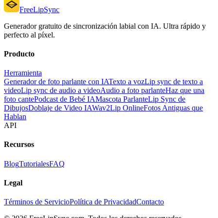
FreeLipSync
Generador gratuito de sincronización labial con IA. Ultra rápido y
perfecto al píxel.
Producto
Herramienta
Generador de foto parlante con IA
Texto a voz
Lip sync de texto a
video
Lip sync de audio a video
Audio a foto parlante
Haz que una
foto cante
Podcast de Bebé IA
Mascota Parlante
Lip Sync de
Dibujos
Doblaje de Video IA
Wav2Lip Online
Fotos Antiguas que
Hablan
API
Recursos
Blog
Tutoriales
FAQ
Legal
Términos de Servicio
Política de Privacidad
Contacto