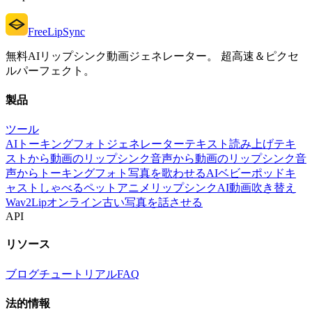
FreeLipSync
無料AIリップシンク動画ジェネレーター。 超高速＆ピクセ
ルパーフェクト。
製品
ツール
AIトーキングフォトジェネレーター
テキスト読み上げ
テキ
ストから動画のリップシンク
音声から動画のリップシンク
音
声からトーキングフォト
写真を歌わせる
AIベビーポッドキ
ャスト
しゃべるペット
アニメリップシンク
AI動画吹き替え
Wav2Lipオンライン
古い写真を話させる
API
リソース
ブログ
チュートリアル
FAQ
法的情報