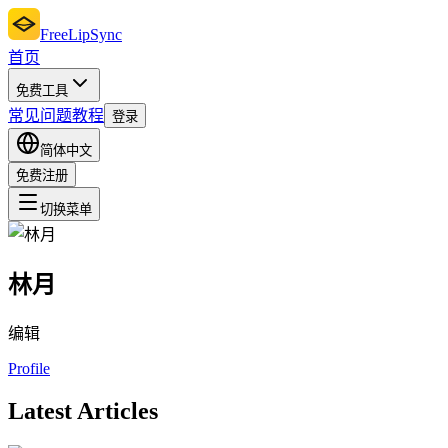
FreeLipSync
首页
免费工具
常见问题
教程
登录
简体中文
免费注册
切换菜单
林月
编辑
Profile
Latest Articles