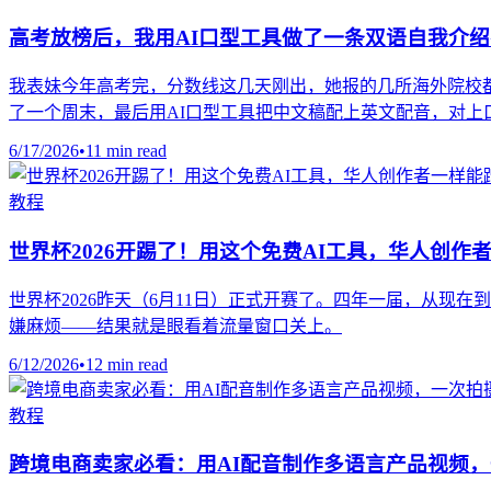
高考放榜后，我用AI口型工具做了一条双语自我介
我表妹今年高考完，分数线这几天刚出，她报的几所海外院校
了一个周末，最后用AI口型工具把中文稿配上英文配音，对
6/17/2026
•
11 min read
教程
世界杯2026开踢了！用这个免费AI工具，华人创作
世界杯2026昨天（6月11日）正式开赛了。四年一届，从现
嫌麻烦——结果就是眼看着流量窗口关上。
6/12/2026
•
12 min read
教程
跨境电商卖家必看：用AI配音制作多语言产品视频