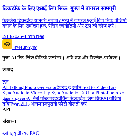
टिकटॉक के लिए एआई लिप सिंक: मुफ्त में वायरल सामग्री
फेसलेस टिकटॉक सामग्री बनाना? मुफ्त में वायरल एआई लिप सिंक वीडियो
बनाने के लिए सर्वोत्तम हुक, पेसिंग रणनीतियों और टूल की खोज करें।
2/18/2026
•
4 min read
FreeLipSync
मुफ्त AI लिप सिंक वीडियो जनरेटर। अति तेज़ और पिक्सेल-परफेक्ट।
उत्पाद
टूल
AI Talking Photo Generator
टेक्स्ट टू स्पीच
Text to Video Lip
Sync
Audio to Video Lip Sync
Audio to Talking Photo
Photo ko
gaana gavao
AI बेबी पॉडकास्ट
टॉकिंग पेट
कार्टून लिप सिंक
AI वीडियो
डबिंग
Wav2Lip ऑनलाइन
पुरानी फोटो बोलती करें
API
संसाधन
ब्लॉग
ट्यूटोरियल
FAQ