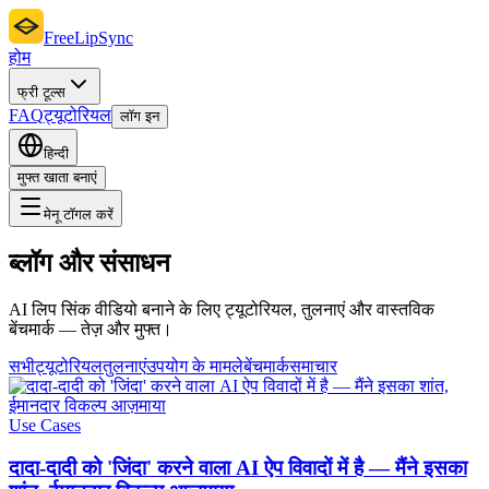
FreeLipSync
होम
फ्री टूल्स
FAQ
ट्यूटोरियल
लॉग इन
हिन्दी
मुफ्त खाता बनाएं
मेनू टॉगल करें
ब्लॉग और संसाधन
AI लिप सिंक वीडियो बनाने के लिए ट्यूटोरियल, तुलनाएं और वास्तविक
बेंचमार्क — तेज़ और मुफ्त।
सभी
ट्यूटोरियल
तुलनाएं
उपयोग के मामले
बेंचमार्क
समाचार
Use Cases
दादा-दादी को 'जिंदा' करने वाला AI ऐप विवादों में है — मैंने इसका