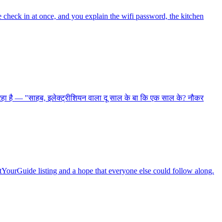
le check in at once, and you explain the wifi password, the kitchen
पूछ रहा है — "साहब, इलेक्ट्रीशियन वाला दू साल के बा कि एक साल के? नौकर
etYourGuide listing and a hope that everyone else could follow along.