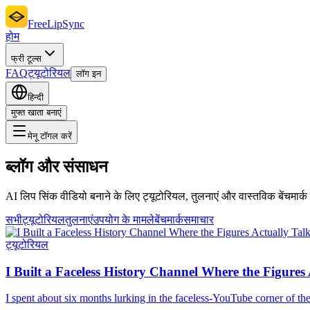
FreeLipSync
होम
फ्री टूल्स
FAQ
ट्यूटोरियल
लॉग इन
हिन्दी
मुफ्त खाता बनाएं
मेनू टॉगल करें
ब्लॉग और संसाधन
AI लिप सिंक वीडियो बनाने के लिए ट्यूटोरियल, तुलनाएं और वास्तविक बेंचमार्
सभी
ट्यूटोरियल
तुलनाएं
उपयोग के मामले
बेंचमार्क
समाचार
ट्यूटोरियल
I Built a Faceless History Channel Where the Figure
I spent about six months lurking in the faceless-YouTube corner of the