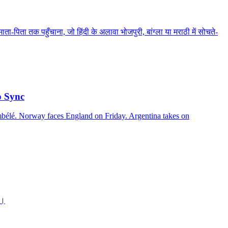
िता तक पहुँचाना, जो हिंदी के अलावा भोजपुरी, बांग्ला या मराठी में सोचते-
p Sync
bélé. Norway faces England on Friday. Argentina takes on
ो।