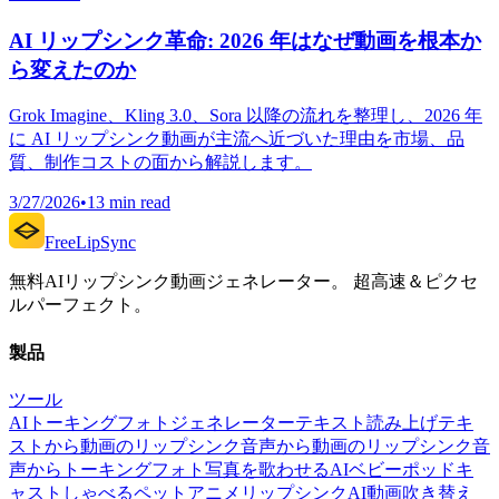
AI リップシンク革命: 2026 年はなぜ動画を根本か
ら変えたのか
Grok Imagine、Kling 3.0、Sora 以降の流れを整理し、2026 年
に AI リップシンク動画が主流へ近づいた理由を市場、品
質、制作コストの面から解説します。
3/27/2026
•
13 min read
FreeLipSync
無料AIリップシンク動画ジェネレーター。 超高速＆ピクセ
ルパーフェクト。
製品
ツール
AIトーキングフォトジェネレーター
テキスト読み上げ
テキ
ストから動画のリップシンク
音声から動画のリップシンク
音
声からトーキングフォト
写真を歌わせる
AIベビーポッドキ
ャスト
しゃべるペット
アニメリップシンク
AI動画吹き替え