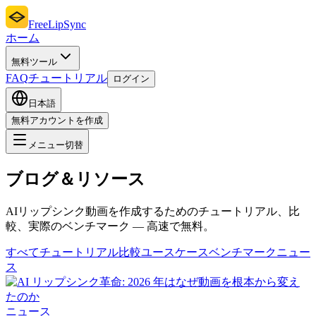
FreeLipSync
ホーム
無料ツール
FAQ
チュートリアル
ログイン
日本語
無料アカウントを作成
メニュー切替
ブログ＆リソース
AIリップシンク動画を作成するためのチュートリアル、比
較、実際のベンチマーク — 高速で無料。
すべて
チュートリアル
比較
ユースケース
ベンチマーク
ニュー
ス
ニュース