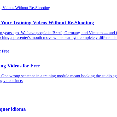
e Your Training Videos Without Re-Shooting
 two years ago. We have people in Brazil, Germany, and Vietnam — and fo
hing a presenter's mouth move while hearing a completely different langu
ng Videos for Free
. One wrong sentence in a training module meant booking the studio agai
ng video since.
lquer idioma