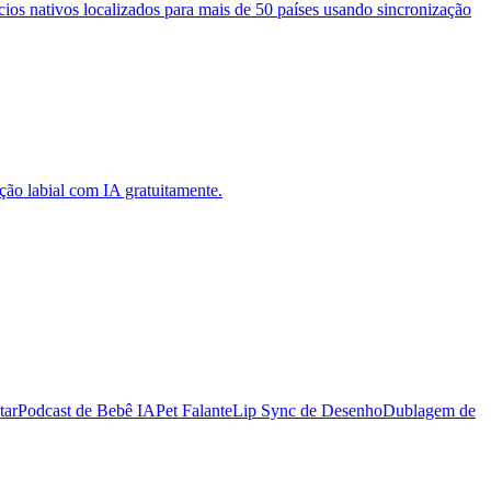
s nativos localizados para mais de 50 países usando sincronização
ção labial com IA gratuitamente.
tar
Podcast de Bebê IA
Pet Falante
Lip Sync de Desenho
Dublagem de