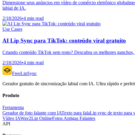
Dimensione seus anúncios em vídeo de comércio eletrônico globalmen
labial de IA.
2/18/2026
•
4 min read
Use Cases
AI Lip Sync para TikTok: conteúdo viral gratuito
Criando conteúdo TikTok sem rosto? Descubra os melhores ganchos, est
2/18/2026
•
4 min read
FreeLipSync
Gerador gratuito de sincronização labial com IA. Ultra rápido e perfeit
Produto
Ferramenta
Gerador de foto falante com IA
Texto para fala
Lip sync de texto para 
Vídeo IA
Wav2Lip Online
Fotos Antigas Falantes
API