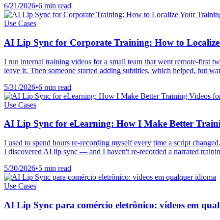
6/21/2026
•
6 min read
Use Cases
AI Lip Sync for Corporate Training: How to Localiz
I run internal training videos for a small team that went remote-first
leave it. Then someone started adding subtitles, which helped, but watc
5/31/2026
•
6 min read
Use Cases
AI Lip Sync for eLearning: How I Make Better Traini
I used to spend hours re-recording myself every time a script changed
I discovered AI lip sync — and I haven't re-recorded a narrated traini
5/30/2026
•
5 min read
Use Cases
AI Lip Sync para comércio eletrônico: vídeos em qua