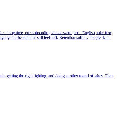
r a long time, our onboarding videos were just... English, take it or
age in the subtitles still feels off. Retention suffers. People skim.
n, getting the right lighting, and doing another round of takes. Then