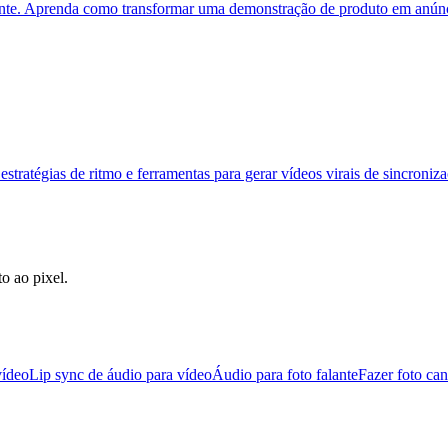
te. Aprenda como transformar uma demonstração de produto em anúncio
ratégias de ritmo e ferramentas para gerar vídeos virais de sincroniza
o ao pixel.
vídeo
Lip sync de áudio para vídeo
Áudio para foto falante
Fazer foto can