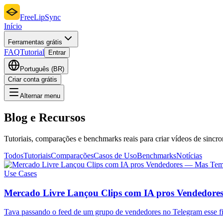
FreeLipSync
Início
Ferramentas grátis
FAQ
Tutorial
Entrar
Português (BR)
Criar conta grátis
Alternar menu
Blog e Recursos
Tutoriais, comparações e benchmarks reais para criar vídeos de sincro
Todos
Tutoriais
Comparações
Casos de Uso
Benchmarks
Notícias
Use Cases
Mercado Livre Lançou Clips com IA pros Vendedor
Tava passando o feed de um grupo de vendedores no Telegram esse 