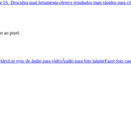
 IA. Descubra qual ferramenta oferece resultados mais rápidos para cr
o ao pixel.
vídeo
Lip sync de áudio para vídeo
Áudio para foto falante
Fazer foto can