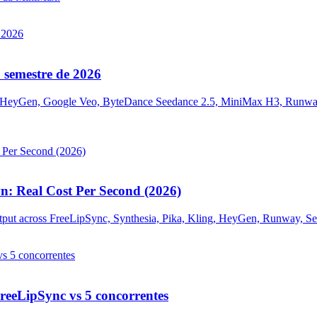
 semestre de 2026
, HeyGen, Google Veo, ByteDance Seedance 2.5, MiniMax H3, Runway,
: Real Cost Per Second (2026)
tput across FreeLipSync, Synthesia, Pika, Kling, HeyGen, Runway, Se
FreeLipSync vs 5 concorrentes