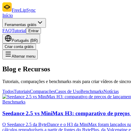
FreeLipSync
Início
Ferramentas grátis
FAQ
Tutorial
Entrar
Português (BR)
Criar conta grátis
Alternar menu
Blog e Recursos
Tutoriais, comparações e benchmarks reais para criar vídeos de sincro
Todos
Tutoriais
Comparações
Casos de Uso
Benchmarks
Notícias
Benchmarks
Seedance 2.5 vs MiniMax H3: comparativo de preços
O Seedance 2.5 da ByteDance e o H3 da MiniMax foram lançados na
cálculos reproduzíveis a partir de fontes do BytePlus, da Volcengine