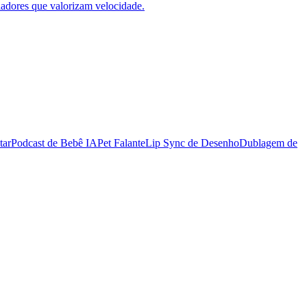
iadores que valorizam velocidade.
tar
Podcast de Bebê IA
Pet Falante
Lip Sync de Desenho
Dublagem de