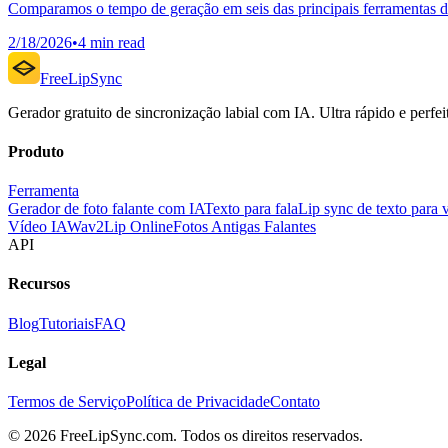
Comparamos o tempo de geração em seis das principais ferramentas de
2/18/2026
•
4 min read
FreeLipSync
Gerador gratuito de sincronização labial com IA. Ultra rápido e perfeit
Produto
Ferramenta
Gerador de foto falante com IA
Texto para fala
Lip sync de texto para 
Vídeo IA
Wav2Lip Online
Fotos Antigas Falantes
API
Recursos
Blog
Tutoriais
FAQ
Legal
Termos de Serviço
Política de Privacidade
Contato
© 2026 FreeLipSync.com. Todos os direitos reservados.