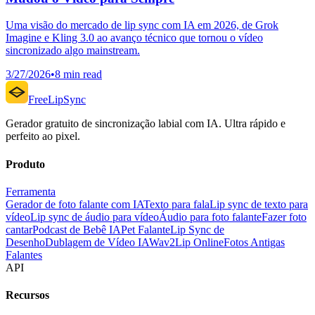
Uma visão do mercado de lip sync com IA em 2026, de Grok
Imagine e Kling 3.0 ao avanço técnico que tornou o vídeo
sincronizado algo mainstream.
3/27/2026
•
8 min read
FreeLipSync
Gerador gratuito de sincronização labial com IA. Ultra rápido e
perfeito ao pixel.
Produto
Ferramenta
Gerador de foto falante com IA
Texto para fala
Lip sync de texto para
vídeo
Lip sync de áudio para vídeo
Áudio para foto falante
Fazer foto
cantar
Podcast de Bebê IA
Pet Falante
Lip Sync de
Desenho
Dublagem de Vídeo IA
Wav2Lip Online
Fotos Antigas
Falantes
API
Recursos