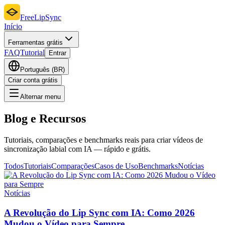
FreeLipSync
Início
Ferramentas grátis
FAQ
Tutorial
Entrar
Português (BR)
Criar conta grátis
Alternar menu
Blog e Recursos
Tutoriais, comparações e benchmarks reais para criar vídeos de
sincronização labial com IA — rápido e grátis.
Todos
Tutoriais
Comparações
Casos de Uso
Benchmarks
Notícias
Notícias
A Revolução do Lip Sync com IA: Como 2026
Mudou o Vídeo para Sempre