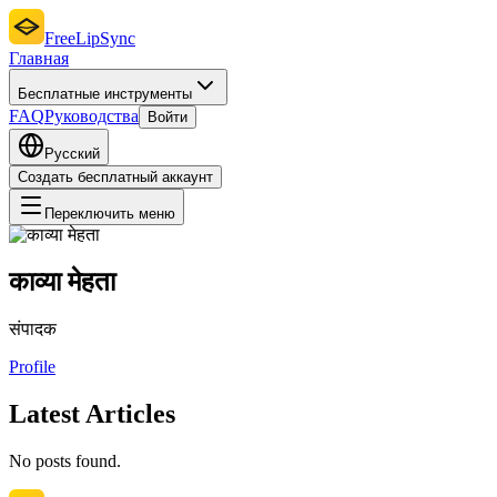
FreeLipSync
Главная
Бесплатные инструменты
FAQ
Руководства
Войти
Русский
Создать бесплатный аккаунт
Переключить меню
काव्या मेहता
संपादक
Profile
Latest Articles
No posts found.