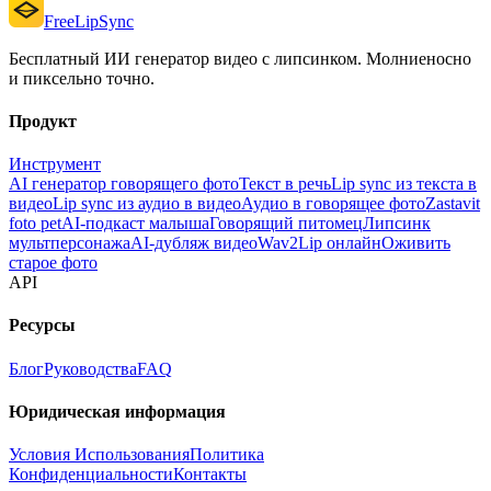
FreeLipSync
Бесплатный ИИ генератор видео с липсинком. Молниеносно
и пиксельно точно.
Продукт
Инструмент
AI генератор говорящего фото
Текст в речь
Lip sync из текста в
видео
Lip sync из аудио в видео
Аудио в говорящее фото
Zastavit
foto pet
AI-подкаст малыша
Говорящий питомец
Липсинк
мультперсонажа
AI-дубляж видео
Wav2Lip онлайн
Оживить
старое фото
API
Ресурсы
Блог
Руководства
FAQ
Юридическая информация
Условия Использования
Политика
Конфиденциальности
Контакты