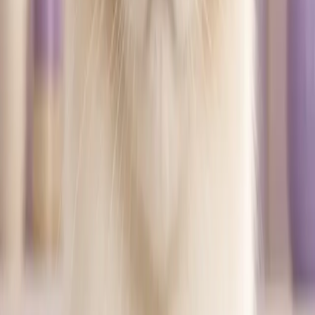
Deep
Выбрать
Паша Техник
русский
Мужской
Взрослый
Energetic
Выбрать
Диппер
русский
Мужской
Молодой взрослый
Energetic
Выбрать
...
1
2
3
4
5
252