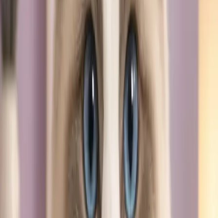
Лукашенко
русский
Мужской
Взрослый
Deep
Выбрать
Доктор Гнус
русский
Мужской
Взрослый
Energetic
Выбрать
Гаврилов
русский