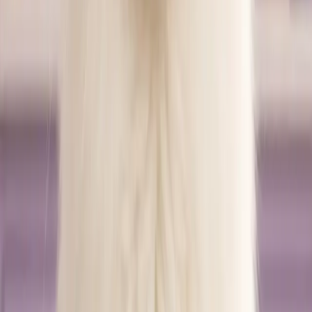
Попробуйте со своим текстом
голос путина
101/133 chars
Обновите тариф для более длинных сценариев
Сгенерировать аудио
Сгенерированное аудио
(В предпросмотре есть звуковой
сигнал; скачанный файл без него)
Аудио пока нет
Выберите голос и введите текст, чтобы получить аудио.
Другие бесплатные AI-инструменты
синхронизации губ