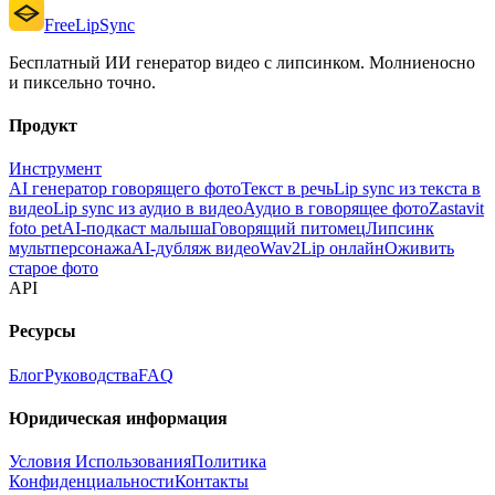
FreeLipSync
Бесплатный ИИ генератор видео с липсинком. Молниеносно
и пиксельно точно.
Продукт
Инструмент
AI генератор говорящего фото
Текст в речь
Lip sync из текста в
видео
Lip sync из аудио в видео
Аудио в говорящее фото
Zastavit
foto pet
AI-подкаст малыша
Говорящий питомец
Липсинк
мультперсонажа
AI-дубляж видео
Wav2Lip онлайн
Оживить
старое фото
API
Ресурсы
Блог
Руководства
FAQ
Юридическая информация
Условия Использования
Политика
Конфиденциальности
Контакты