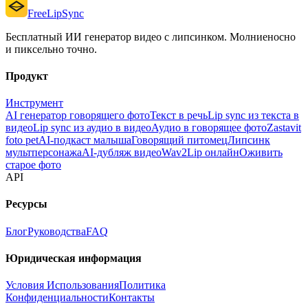
FreeLipSync
Бесплатный ИИ генератор видео с липсинком. Молниеносно
и пиксельно точно.
Продукт
Инструмент
AI генератор говорящего фото
Текст в речь
Lip sync из текста в
видео
Lip sync из аудио в видео
Аудио в говорящее фото
Zastavit
foto pet
AI-подкаст малыша
Говорящий питомец
Липсинк
мультперсонажа
AI-дубляж видео
Wav2Lip онлайн
Оживить
старое фото
API
Ресурсы
Блог
Руководства
FAQ
Юридическая информация
Условия Использования
Политика
Конфиденциальности
Контакты