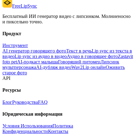
FreeLipSync
Бесплатный ИИ генератор видео с липсинком. Молниеносно
и пиксельно точно.
Продукт
Инструмент
AI генератор говорящего фото
Текст в речь
Lip sync из текста в
видео
Lip sync из аудио в видео
Аудио в говорящее фото
Zastavit
foto pet
AI-подкаст малыша
Говорящий питомец
Липсинк
мультперсонажа
AI-дубляж видео
Wav2Lip онлайн
Оживить
старое фото
API
Ресурсы
Блог
Руководства
FAQ
Юридическая информация
Условия Использования
Политика
Конфиденциальности
Контакты