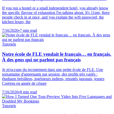
If you run a hostel or a small independent hotel, you already know
the specific flavour of exhaustion I'm talking about. It's 11pm, three
people check in at once, and you explain the wifi password, the
kitchen hours, the
7/16/2026
•
7 min read
Tutoriels
Notre école de FLE vendait le français… en français.
À des gens qui ne parlent pas français
Je m'occupe du recrutement dans une petite école de FLE. Une
soixantaine d'apprenants par session, des profils très variés :
étudiants brésiliens, ingénieurs indiens, retraités japonais, jeunes
Coréens en année de césure
7/16/2026
•
8 min read
Tutoriels