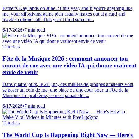
Father's Day lands on June 21 this year, and if you're anything like
me, your gift-giving game plan usually maxes out at a card and
maybe a phone call. This year I tried somethi...
6/17/2026
•
7 min read
Tutoriels
Fête de la Musique 2026 : comment annoncer ton
concert de rue avec une vidéo IA qui donne vraiment
envie de venir
Dans quatre jours, le 21 juin, des milliers de groupes amateurs vont
se poser un coin de rue, une place ou une cour pour la Fête de la
Musique. Le problème, ce n'est jamais de t...
6/17/2026
•
7 min read
Tutoriels
The World Cup Is Happening Right Now — Here's