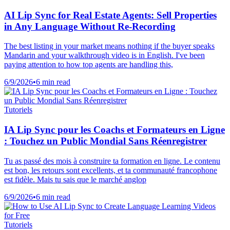
AI Lip Sync for Real Estate Agents: Sell Properties
in Any Language Without Re-Recording
The best listing in your market means nothing if the buyer speaks
Mandarin and your walkthrough video is in English. I've been
paying attention to how top agents are handling this,
6/9/2026
•
6 min read
Tutoriels
IA Lip Sync pour les Coachs et Formateurs en Ligne
: Touchez un Public Mondial Sans Réenregistrer
Tu as passé des mois à construire ta formation en ligne. Le contenu
est bon, les retours sont excellents, et ta communauté francophone
est fidèle. Mais tu sais que le marché anglop
6/9/2026
•
6 min read
Tutoriels