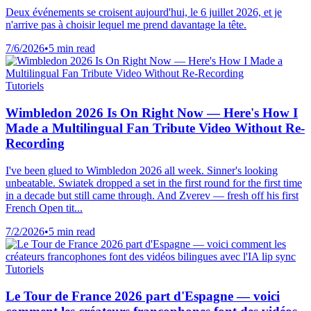
Deux événements se croisent aujourd'hui, le 6 juillet 2026, et je
n'arrive pas à choisir lequel me prend davantage la tête.
7/6/2026
•
5 min read
Tutoriels
Wimbledon 2026 Is On Right Now — Here's How I
Made a Multilingual Fan Tribute Video Without Re-
Recording
I've been glued to Wimbledon 2026 all week. Sinner's looking
unbeatable. Swiatek dropped a set in the first round for the first time
in a decade but still came through. And Zverev — fresh off his first
French Open tit...
7/2/2026
•
5 min read
Tutoriels
Le Tour de France 2026 part d'Espagne — voici