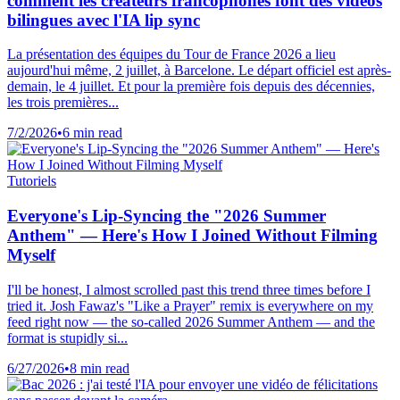
comment les créateurs francophones font des vidéos
bilingues avec l'IA lip sync
La présentation des équipes du Tour de France 2026 a lieu
aujourd'hui même, 2 juillet, à Barcelone. Le départ officiel est après-
demain, le 4 juillet. Et pour la première fois depuis des décennies,
les trois premières...
7/2/2026
•
6 min read
Tutoriels
Everyone's Lip-Syncing the "2026 Summer
Anthem" — Here's How I Joined Without Filming
Myself
I'll be honest, I almost scrolled past this trend three times before I
tried it. Josh Fawaz's "Like a Prayer" remix is everywhere on my
feed right now — the so-called 2026 Summer Anthem — and the
format is stupidly si...
6/27/2026
•
8 min read