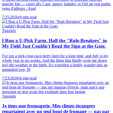
marche fort — cours dès 5 ans, stages, balades, et l'été un vrai public
venu d'ailleurs : Angl
7/25/2026
•
8 min read
Tutoriels
I Run a U-Pick Farm. Half the "Rule-Breakers" in
My Field Just Couldn't Read the Sign at the Gate.
I've run a pick-your-own berry farm for a long time, and July is my
whole year in six weeks. And the thing that finally wore me down
isn't the weather or the birds. It's watching a family wander into an
unmarked row, fil
7/23/2026
•
8 min read
Tutoriels
Je tiens une fromagerie. Mes clients étrangers
repartaient avec un seul bout de fromage — pas par