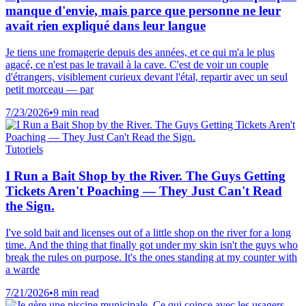
manque d'envie, mais parce que personne ne leur
avait rien expliqué dans leur langue
Je tiens une fromagerie depuis des années, et ce qui m'a le plus
agacé, ce n'est pas le travail à la cave. C'est de voir un couple
d'étrangers, visiblement curieux devant l'étal, repartir avec un seul
petit morceau — par
7/23/2026
•
9 min read
Tutoriels
I Run a Bait Shop by the River. The Guys Getting
Tickets Aren't Poaching — They Just Can't Read
the Sign.
I've sold bait and licenses out of a little shop on the river for a long
time. And the thing that finally got under my skin isn't the guys who
break the rules on purpose. It's the ones standing at my counter with
a warde
7/21/2026
•
8 min read