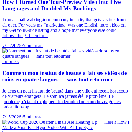
How I Turned One Tour-Preview Video Into Five
Languages and Doubled My Bookings
I run a small walking-tour company in a city that gets visitors from
all over. For years my "marketing" was one English intro video on
my GetYourGuide listing and a hope that everyone else could
follow along. Then I n...
7/15/2026
•
5 min read
Tutoriels
Comment mon institut de beauté a fait ses vidéos de
soins en quatre langues — sans tout retourner
Je tiens un petit institut de beauté dans une ville qui reçoit beaucoup
de visiteurs étrangers. Le soin n'a jamais été le problème. Le
problème, c'était d'expliquer : le déroulé d'un soin du visage, les
précautions ap...
7/15/2026
•
5 min read