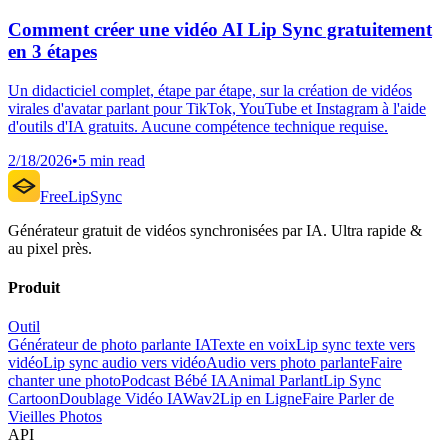
Comment créer une vidéo AI Lip Sync gratuitement
en 3 étapes
Un didacticiel complet, étape par étape, sur la création de vidéos
virales d'avatar parlant pour TikTok, YouTube et Instagram à l'aide
d'outils d'IA gratuits. Aucune compétence technique requise.
2/18/2026
•
5 min read
FreeLipSync
Générateur gratuit de vidéos synchronisées par IA. Ultra rapide &
au pixel près.
Produit
Outil
Générateur de photo parlante IA
Texte en voix
Lip sync texte vers
vidéo
Lip sync audio vers vidéo
Audio vers photo parlante
Faire
chanter une photo
Podcast Bébé IA
Animal Parlant
Lip Sync
Cartoon
Doublage Vidéo IA
Wav2Lip en Ligne
Faire Parler de
Vieilles Photos
API