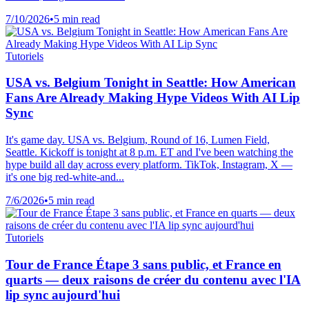
7/10/2026
•
5 min read
Tutoriels
USA vs. Belgium Tonight in Seattle: How American
Fans Are Already Making Hype Videos With AI Lip
Sync
It's game day. USA vs. Belgium, Round of 16, Lumen Field,
Seattle. Kickoff is tonight at 8 p.m. ET and I've been watching the
hype build all day across every platform. TikTok, Instagram, X —
it's one big red-white-and...
7/6/2026
•
5 min read
Tutoriels
Tour de France Étape 3 sans public, et France en
quarts — deux raisons de créer du contenu avec l'IA
lip sync aujourd'hui