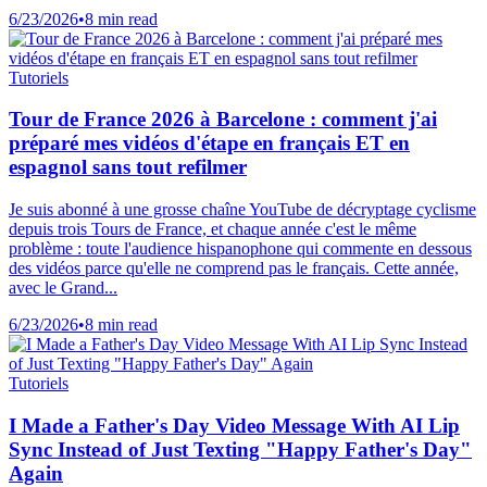
6/23/2026
•
8 min read
Tutoriels
Tour de France 2026 à Barcelone : comment j'ai
préparé mes vidéos d'étape en français ET en
espagnol sans tout refilmer
Je suis abonné à une grosse chaîne YouTube de décryptage cyclisme
depuis trois Tours de France, et chaque année c'est le même
problème : toute l'audience hispanophone qui commente en dessous
des vidéos parce qu'elle ne comprend pas le français. Cette année,
avec le Grand...
6/23/2026
•
8 min read
Tutoriels
I Made a Father's Day Video Message With AI Lip
Sync Instead of Just Texting "Happy Father's Day"
Again