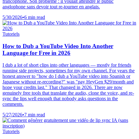
francophone. Son problème : il voulait atteindre le public
anglophone sans devoir tout re-tourner en anglais.
5/30/2026
•
6 min read
Tutoriels
How to Dub a YouTube Video Into Another
Language for Free in 2026
I dub a lot of short clips into other languages — mostly for friends
running side projects, sometimes for my own channel. For years the
honest answer to "how do I dub a YouTube video into Spanish or
Japanese without re-recording?" was "pay HeyGen $29/month and
hope your credits last." That changed in 2026. There are now
genuinely free tools that translate the audio, clone the voice, and re-
sync the lips well enough that nobody asks questions in the
comments.
5/27/2026
•
7 min read
Tutoriels