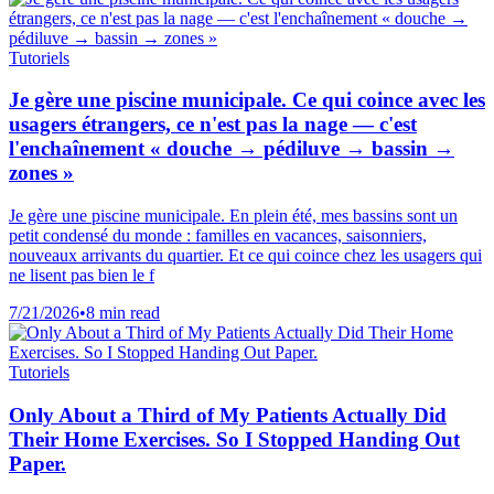
Tutoriels
Je gère une piscine municipale. Ce qui coince avec les
usagers étrangers, ce n'est pas la nage — c'est
l'enchaînement « douche → pédiluve → bassin →
zones »
Je gère une piscine municipale. En plein été, mes bassins sont un
petit condensé du monde : familles en vacances, saisonniers,
nouveaux arrivants du quartier. Et ce qui coince chez les usagers qui
ne lisent pas bien le f
7/21/2026
•
8 min read
Tutoriels
Only About a Third of My Patients Actually Did
Their Home Exercises. So I Stopped Handing Out
Paper.