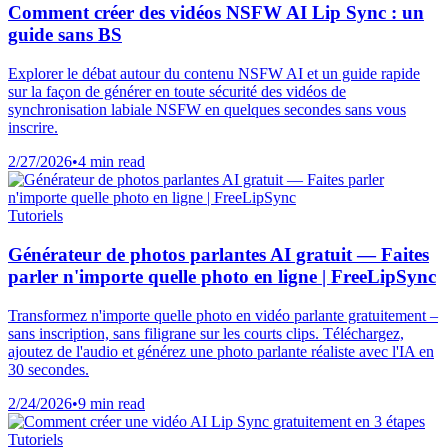
Comment créer des vidéos NSFW AI Lip Sync : un
guide sans BS
Explorer le débat autour du contenu NSFW AI et un guide rapide
sur la façon de générer en toute sécurité des vidéos de
synchronisation labiale NSFW en quelques secondes sans vous
inscrire.
2/27/2026
•
4 min read
Tutoriels
Générateur de photos parlantes AI gratuit — Faites
parler n'importe quelle photo en ligne | FreeLipSync
Transformez n'importe quelle photo en vidéo parlante gratuitement –
​​sans inscription, sans filigrane sur les courts clips. Téléchargez,
ajoutez de l'audio et générez une photo parlante réaliste avec l'IA en
30 secondes.
2/24/2026
•
9 min read
Tutoriels