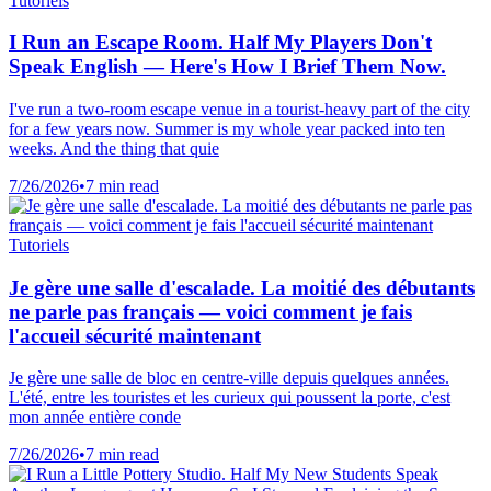
Tutoriels
I Run an Escape Room. Half My Players Don't
Speak English — Here's How I Brief Them Now.
I've run a two-room escape venue in a tourist-heavy part of the city
for a few years now. Summer is my whole year packed into ten
weeks. And the thing that quie
7/26/2026
•
7 min read
Tutoriels
Je gère une salle d'escalade. La moitié des débutants
ne parle pas français — voici comment je fais
l'accueil sécurité maintenant
Je gère une salle de bloc en centre-ville depuis quelques années.
L'été, entre les touristes et les curieux qui poussent la porte, c'est
mon année entière conde
7/26/2026
•
7 min read