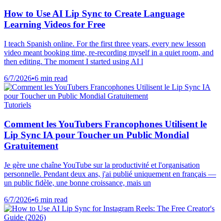
How to Use AI Lip Sync to Create Language
Learning Videos for Free
I teach Spanish online. For the first three years, every new lesson
video meant booking time, re-recording myself in a quiet room, and
then editing. The moment I started using AI l
6/7/2026
•
6 min read
Tutoriels
Comment les YouTubers Francophones Utilisent le
Lip Sync IA pour Toucher un Public Mondial
Gratuitement
Je gère une chaîne YouTube sur la productivité et l'organisation
personnelle. Pendant deux ans, j'ai publié uniquement en français —
un public fidèle, une bonne croissance, mais un
6/7/2026
•
6 min read