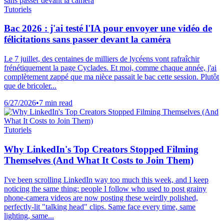
Tutoriels
Bac 2026 : j'ai testé l'IA pour envoyer une vidéo de
félicitations sans passer devant la caméra
Le 7 juillet, des centaines de milliers de lycéens vont rafraîchir
frénétiquement la page Cyclades. Et moi, comme chaque année, j'ai
complètement zappé que ma nièce passait le bac cette session. Plutôt
que de bricoler...
6/27/2026
•
7 min read
Tutoriels
Why LinkedIn's Top Creators Stopped Filming
Themselves (And What It Costs to Join Them)
I've been scrolling LinkedIn way too much this week, and I keep
noticing the same thing: people I follow who used to post grainy
phone-camera videos are now posting these weirdly polished,
perfectly-lit "talking head" clips. Same face every time, same
lighting, same...