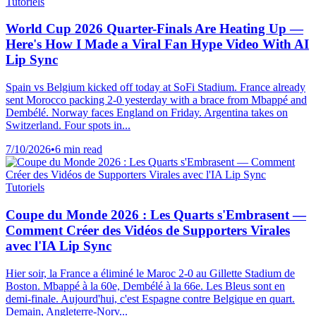
Tutoriels
World Cup 2026 Quarter-Finals Are Heating Up —
Here's How I Made a Viral Fan Hype Video With AI
Lip Sync
Spain vs Belgium kicked off today at SoFi Stadium. France already
sent Morocco packing 2-0 yesterday with a brace from Mbappé and
Dembélé. Norway faces England on Friday. Argentina takes on
Switzerland. Four spots in...
7/10/2026
•
6 min read
Tutoriels
Coupe du Monde 2026 : Les Quarts s'Embrasent —
Comment Créer des Vidéos de Supporters Virales
avec l'IA Lip Sync
Hier soir, la France a éliminé le Maroc 2-0 au Gillette Stadium de
Boston. Mbappé à la 60e, Dembélé à la 66e. Les Bleus sont en
demi-finale. Aujourd'hui, c'est Espagne contre Belgique en quart.
Demain, Angleterre-Norv...