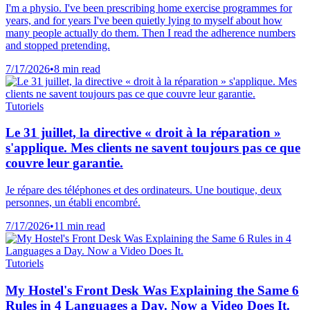
I'm a physio. I've been prescribing home exercise programmes for
years, and for years I've been quietly lying to myself about how
many people actually do them. Then I read the adherence numbers
and stopped pretending.
7/17/2026
•
8 min read
Tutoriels
Le 31 juillet, la directive « droit à la réparation »
s'applique. Mes clients ne savent toujours pas ce que
couvre leur garantie.
Je répare des téléphones et des ordinateurs. Une boutique, deux
personnes, un établi encombré.
7/17/2026
•
11 min read
Tutoriels
My Hostel's Front Desk Was Explaining the Same 6
Rules in 4 Languages a Day. Now a Video Does It.