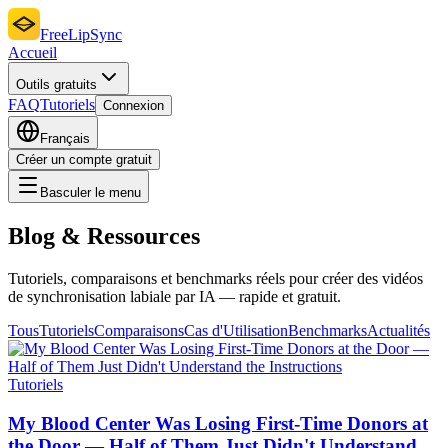
FreeLipSync
Accueil
Outils gratuits
FAQ
Tutoriels
Connexion
Français
Créer un compte gratuit
Basculer le menu
Blog & Ressources
Tutoriels, comparaisons et benchmarks réels pour créer des vidéos
de synchronisation labiale par IA — rapide et gratuit.
Tous
Tutoriels
Comparaisons
Cas d'Utilisation
Benchmarks
Actualités
Tutoriels
My Blood Center Was Losing First-Time Donors at
the Door — Half of Them Just Didn't Understand