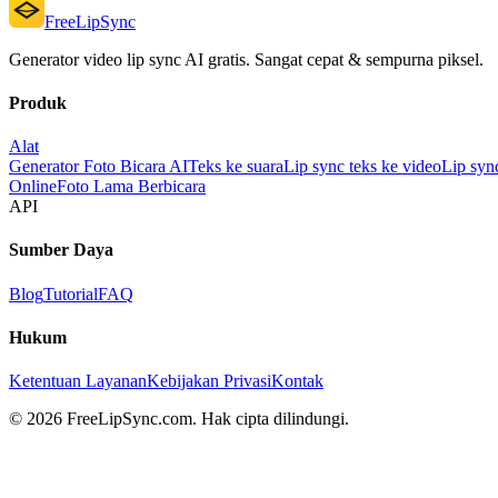
FreeLipSync
Generator video lip sync AI gratis. Sangat cepat & sempurna piksel.
Produk
Alat
Generator Foto Bicara AI
Teks ke suara
Lip sync teks ke video
Lip syn
Online
Foto Lama Berbicara
API
Sumber Daya
Blog
Tutorial
FAQ
Hukum
Ketentuan Layanan
Kebijakan Privasi
Kontak
© 2026 FreeLipSync.com. Hak cipta dilindungi.