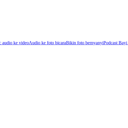
c audio ke video
Audio ke foto bicara
Bikin foto bernyanyi
Podcast Bayi