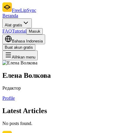
FreeLipSync
Beranda
Alat gratis
FAQ
Tutorial
Masuk
Bahasa Indonesia
Buat akun gratis
Alihkan menu
Елена Волкова
Редактор
Profile
Latest Articles
No posts found.