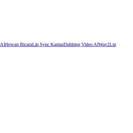
 AI
Hewan Bicara
Lip Sync Kartun
Dubbing Video AI
Wav2Lip