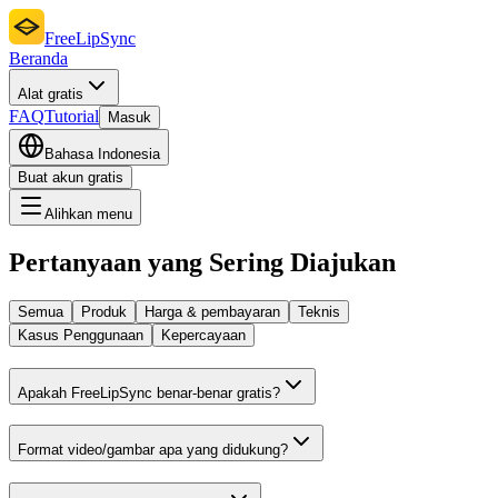
FreeLipSync
Beranda
Alat gratis
FAQ
Tutorial
Masuk
Bahasa Indonesia
Buat akun gratis
Alihkan menu
Pertanyaan yang Sering Diajukan
Semua
Produk
Harga & pembayaran
Teknis
Kasus Penggunaan
Kepercayaan
Apakah FreeLipSync benar-benar gratis?
Format video/gambar apa yang didukung?