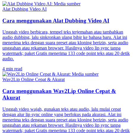
Alat Dubbing Video AI
Cara menggunakan Alat Dubbing Video AI
Unggah video berbicara, tempel teks terjemahan atau tambahkan
audio dubbing, lalu sinkronkan ulang bibir ke bahasa baru. Alat ini
menerima teks dengan suara preset atau kloning berizin, serta audio
unggahan atau rekaman browser. Hasilnya video lip sync tanpa
watermark; paket Gratis menerima 133 code point teks atau 20 detik
audio.
4 min read
Wav2Lip Online Cepat & Akurat
Cara menggunakan Wav2Lip Online Cepat &
Akurat
Unggah video wajah, gunakan teks atau audio, lalu mulai cepat
dengan alur lip sync online yang berfokus pada akurasi. Alat ini
menerima teks dengan suara preset atau kloning berizin, serta audio
unggahan atau rekaman browser. Hasilnya video lip sync tanpa
watermark; paket Gratis menerima 133 code point teks atau 20 detik