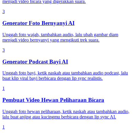
menjadi video bicara yang digerakkan suara.
3
Generator Foto Bernyanyi AI
Unggah foto wajah, tambahkan audio, lalu ubah gambar diam
menjadi video bernyanyi yang mengikuti trek suara.
3
Generator Podcast Bayi AI
Unggah foto bayi, ketik naskah atau tambahkan audio podcast, lalu
buat klip viral bayi berbicara dengan lip sync realistis.
1
Pembuat Video Hewan Peliharaan Bicara
Unggah foto hewan peliharaan, ketik naskah atau tambahkan audio,
lalu buat anjing atau kucingmu berbicara dengan lip sync AI.
1