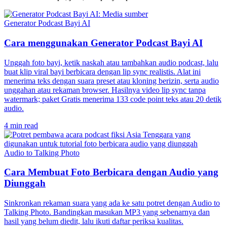
Generator Podcast Bayi AI
Cara menggunakan Generator Podcast Bayi AI
Unggah foto bayi, ketik naskah atau tambahkan audio podcast, lalu
buat klip viral bayi berbicara dengan lip sync realistis. Alat ini
menerima teks dengan suara preset atau kloning berizin, serta audio
unggahan atau rekaman browser. Hasilnya video lip sync tanpa
watermark; paket Gratis menerima 133 code point teks atau 20 detik
audio.
4 min read
Audio to Talking Photo
Cara Membuat Foto Berbicara dengan Audio yang
Diunggah
Sinkronkan rekaman suara yang ada ke satu potret dengan Audio to
Talking Photo. Bandingkan masukan MP3 yang sebenarnya dan
hasil yang belum diedit, lalu ikuti daftar periksa kualitas.