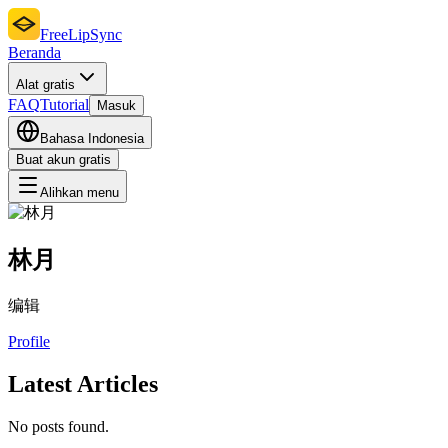
FreeLipSync
Beranda
Alat gratis
FAQ
Tutorial
Masuk
Bahasa Indonesia
Buat akun gratis
Alihkan menu
林月
编辑
Profile
Latest Articles
No posts found.