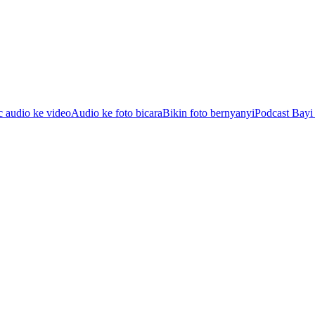
c audio ke video
Audio ke foto bicara
Bikin foto bernyanyi
Podcast Bayi