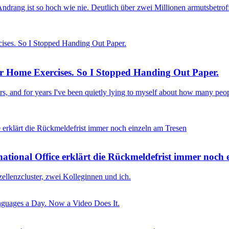
r Andrang ist so hoch wie nie. Deutlich über zwei Millionen armutsbetr
ir Home Exercises. So I Stopped Handing Out Paper.
rs, and for years I've been quietly lying to myself about how many pe
national Office erklärt die Rückmeldefrist immer noch 
zellenzcluster, zwei Kolleginnen und ich.