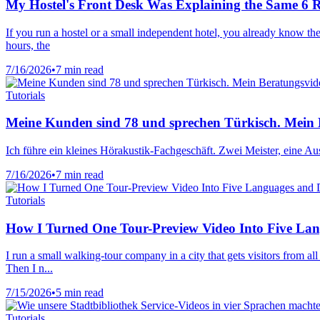
My Hostel's Front Desk Was Explaining the Same 6 R
If you run a hostel or a small independent hotel, you already know the
hours, the
7/16/2026
•
7 min read
Tutorials
Meine Kunden sind 78 und sprechen Türkisch. Mein B
Ich führe ein kleines Hörakustik-Fachgeschäft. Zwei Meister, eine Aus
7/16/2026
•
7 min read
Tutorials
How I Turned One Tour-Preview Video Into Five La
I run a small walking-tour company in a city that gets visitors from 
Then I n...
7/15/2026
•
5 min read
Tutorials