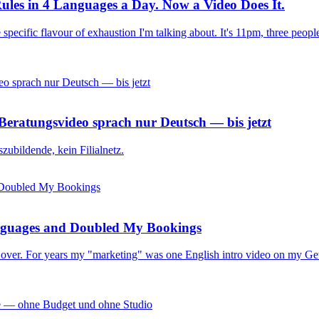
ules in 4 Languages a Day. Now a Video Does It.
 specific flavour of exhaustion I'm talking about. It's 11pm, three peop
eratungsvideo sprach nur Deutsch — bis jetzt
zubildende, kein Filialnetz.
nguages and Doubled My Bookings
all over. For years my "marketing" was one English intro video on my G