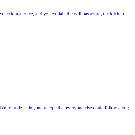
le check in at once, and you explain the wifi password, the kitchen
etYourGuide listing and a hope that everyone else could follow along.