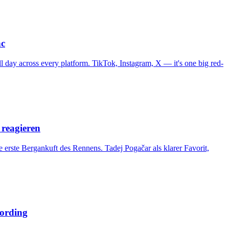
nc
l day across every platform. TikTok, Instagram, X — it's one big red-
reagieren
 erste Bergankuft des Rennens. Tadej Pogačar als klarer Favorit,
ording