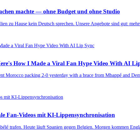
Sprachen machte — ohne Budget und ohne Studio
Familien zu Hause kein Deutsch sprechen. Unsere Angebote sind gut: mehr
ere's How I Made a Viral Fan Hype Video With AI Li
sent Morocco packing 2-0 yesterday with a brace from Mbappé and Dem
irale Fan-Videos mit KI-Lippensynchronisation
bélé trafen. Heute läuft Spanien gegen Belgien. Morgen kommen Eng