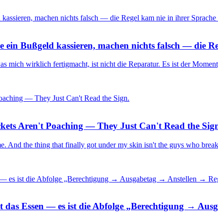
 ein Bußgeld kassieren, machen nichts falsch — die Re
was mich wirklich fertigmacht, ist nicht die Reparatur. Es ist der Mom
ckets Aren't Poaching — They Just Can't Read the Sig
 time. And the thing that finally got under my skin isn't the guys who brea
nicht das Essen — es ist die Abfolge „Berechtigung → A