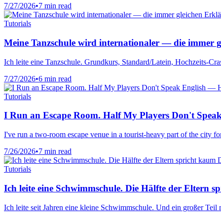
7/27/2026
•
7 min read
Tutorials
Meine Tanzschule wird internationaler — die immer gl
Ich leite eine Tanzschule. Grundkurs, Standard/Latein, Hochzeits-Cra
7/27/2026
•
6 min read
Tutorials
I Run an Escape Room. Half My Players Don't Speak
I've run a two-room escape venue in a tourist-heavy part of the city 
7/26/2026
•
7 min read
Tutorials
Ich leite eine Schwimmschule. Die Hälfte der Eltern 
Ich leite seit Jahren eine kleine Schwimmschule. Und ein großer Te