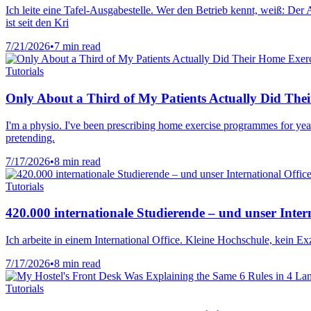
Ich leite eine Tafel-Ausgabestelle. Wer den Betrieb kennt, weiß: De
ist seit den Kri
7/21/2026
•
7 min read
Tutorials
Only About a Third of My Patients Actually Did The
I'm a physio. I've been prescribing home exercise programmes for yea
pretending.
7/17/2026
•
8 min read
Tutorials
420.000 internationale Studierende – und unser Inter
Ich arbeite in einem International Office. Kleine Hochschule, kein Ex
7/17/2026
•
8 min read
Tutorials