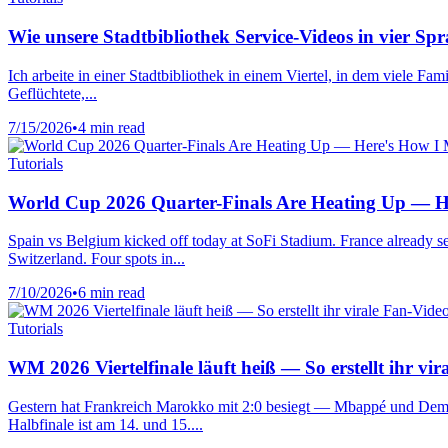
Wie unsere Stadtbibliothek Service-Videos in vier 
Ich arbeite in einer Stadtbibliothek in einem Viertel, in dem viele 
Geflüchtete,...
7/15/2026
•
4 min read
Tutorials
World Cup 2026 Quarter-Finals Are Heating Up — H
Spain vs Belgium kicked off today at SoFi Stadium. France already 
Switzerland. Four spots in...
7/10/2026
•
6 min read
Tutorials
WM 2026 Viertelfinale läuft heiß — So erstellt ihr v
Gestern hat Frankreich Marokko mit 2:0 besiegt — Mbappé und Dem
Halbfinale ist am 14. und 15....