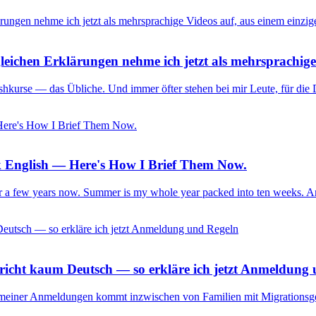
eichen Erklärungen nehme ich jetzt als mehrsprachige 
shkurse — das Übliche. Und immer öfter stehen bei mir Leute, für die 
 English — Here's How I Brief Them Now.
for a few years now. Summer is my whole year packed into ten weeks. An
spricht kaum Deutsch — so erkläre ich jetzt Anmeldung
il meiner Anmeldungen kommt inzwischen von Familien mit Migrationsge