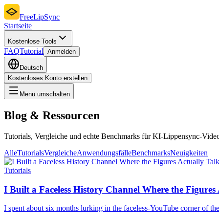
FreeLipSync
Startseite
Kostenlose Tools
FAQ
Tutorial
Anmelden
Deutsch
Kostenloses Konto erstellen
Menü umschalten
Blog & Ressourcen
Tutorials, Vergleiche und echte Benchmarks für KI-Lippensync-Video
Alle
Tutorials
Vergleiche
Anwendungsfälle
Benchmarks
Neuigkeiten
Tutorials
I Built a Faceless History Channel Where the Figure
I spent about six months lurking in the faceless-YouTube corner of the