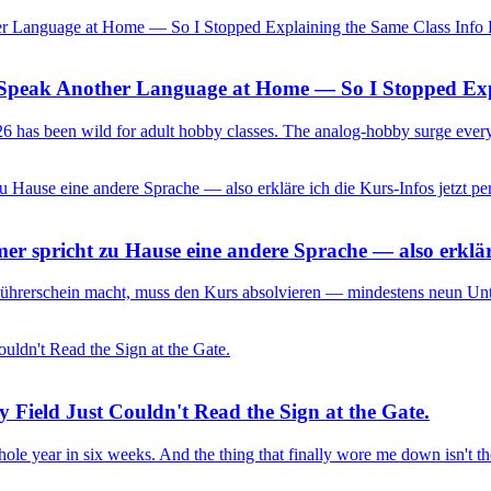
s Speak Another Language at Home — So I Stopped Exp
2026 has been wild for adult hobby classes. The analog-hobby surge ever
mer spricht zu Hause eine andere Sprache — also erkläre
 Führerschein macht, muss den Kurs absolvieren — mindestens neun Unt
 Field Just Couldn't Read the Sign at the Gate.
ole year in six weeks. And the thing that finally wore me down isn't th