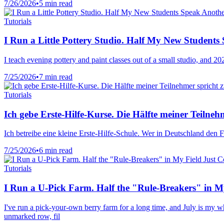
7/26/2026
•
5 min read
Tutorials
I Run a Little Pottery Studio. Half My New Student
I teach evening pottery and paint classes out of a small studio, and 
7/25/2026
•
7 min read
Tutorials
Ich gebe Erste-Hilfe-Kurse. Die Hälfte meiner Teilneh
Ich betreibe eine kleine Erste-Hilfe-Schule. Wer in Deutschland den
7/25/2026
•
6 min read
Tutorials
I Run a U-Pick Farm. Half the "Rule-Breakers" in My
I've run a pick-your-own berry farm for a long time, and July is my wh
unmarked row, fil