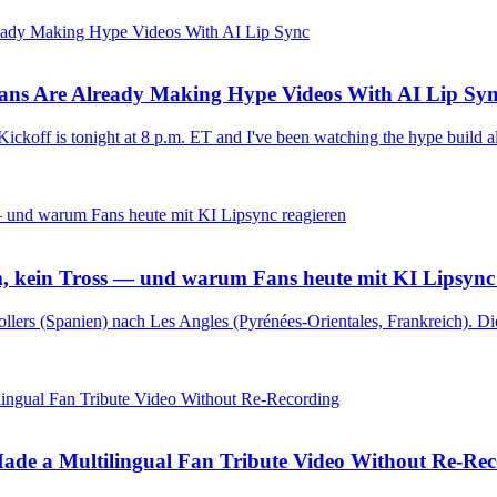
Fans Are Already Making Hype Videos With AI Lip Sy
ckoff is tonight at 8 p.m. ET and I've been watching the hype build al
, kein Tross — und warum Fans heute mit KI Lipsync 
lers (Spanien) nach Les Angles (Pyrénées-Orientales, Frankreich). Die
de a Multilingual Fan Tribute Video Without Re-Rec