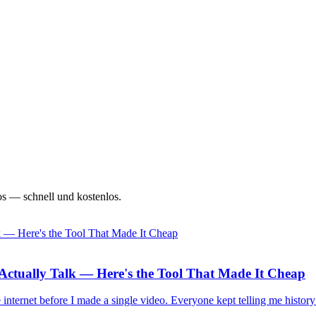
s — schnell und kostenlos.
s Actually Talk — Here's the Tool That Made It Cheap
 internet before I made a single video. Everyone kept telling me history