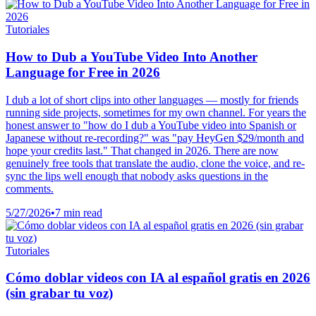
Tutoriales
How to Dub a YouTube Video Into Another
Language for Free in 2026
I dub a lot of short clips into other languages — mostly for friends
running side projects, sometimes for my own channel. For years the
honest answer to "how do I dub a YouTube video into Spanish or
Japanese without re-recording?" was "pay HeyGen $29/month and
hope your credits last." That changed in 2026. There are now
genuinely free tools that translate the audio, clone the voice, and re-
sync the lips well enough that nobody asks questions in the
comments.
5/27/2026
•
7 min read
Tutoriales
Cómo doblar videos con IA al español gratis en 2026
(sin grabar tu voz)