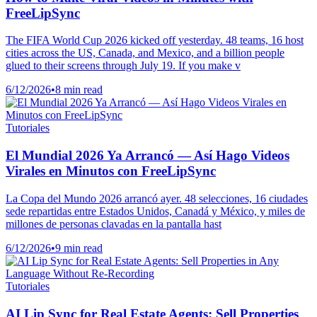
FreeLipSync
The FIFA World Cup 2026 kicked off yesterday. 48 teams, 16 host
cities across the US, Canada, and Mexico, and a billion people
glued to their screens through July 19. If you make v
6/12/2026
•
8 min read
Tutoriales
El Mundial 2026 Ya Arrancó — Así Hago Videos
Virales en Minutos con FreeLipSync
La Copa del Mundo 2026 arrancó ayer. 48 selecciones, 16 ciudades
sede repartidas entre Estados Unidos, Canadá y México, y miles de
millones de personas clavadas en la pantalla hast
6/12/2026
•
9 min read
Tutoriales
AI Lip Sync for Real Estate Agents: Sell Properties