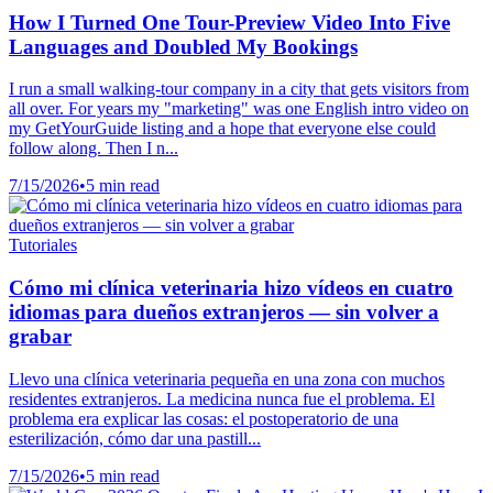
How I Turned One Tour-Preview Video Into Five
Languages and Doubled My Bookings
I run a small walking-tour company in a city that gets visitors from
all over. For years my "marketing" was one English intro video on
my GetYourGuide listing and a hope that everyone else could
follow along. Then I n...
7/15/2026
•
5 min read
Tutoriales
Cómo mi clínica veterinaria hizo vídeos en cuatro
idiomas para dueños extranjeros — sin volver a
grabar
Llevo una clínica veterinaria pequeña en una zona con muchos
residentes extranjeros. La medicina nunca fue el problema. El
problema era explicar las cosas: el postoperatorio de una
esterilización, cómo dar una pastill...
7/15/2026
•
5 min read