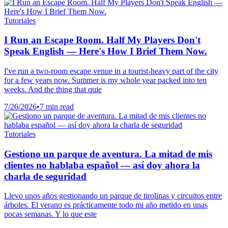
Tutoriales
I Run an Escape Room. Half My Players Don't
Speak English — Here's How I Brief Them Now.
I've run a two-room escape venue in a tourist-heavy part of the city
for a few years now. Summer is my whole year packed into ten
weeks. And the thing that quie
7/26/2026
•
7 min read
Tutoriales
Gestiono un parque de aventura. La mitad de mis
clientes no hablaba español — así doy ahora la
charla de seguridad
Llevo unos años gestionando un parque de tirolinas y circuitos entre
árboles. El verano es prácticamente todo mi año metido en unas
pocas semanas. Y lo que este