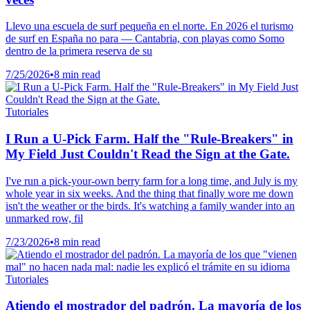
Llevo una escuela de surf pequeña en el norte. En 2026 el turismo
de surf en España no para — Cantabria, con playas como Somo
dentro de la primera reserva de su
7/25/2026
•
8 min read
Tutoriales
I Run a U-Pick Farm. Half the "Rule-Breakers" in
My Field Just Couldn't Read the Sign at the Gate.
I've run a pick-your-own berry farm for a long time, and July is my
whole year in six weeks. And the thing that finally wore me down
isn't the weather or the birds. It's watching a family wander into an
unmarked row, fil
7/23/2026
•
8 min read
Tutoriales
Atiendo el mostrador del padrón. La mayoría de los