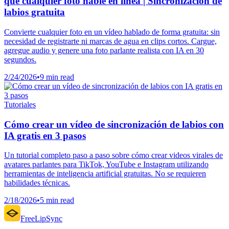
que cualquier foto hable en línea | Sincronización de
labios gratuita
Convierte cualquier foto en un vídeo hablado de forma gratuita: sin
necesidad de registrarte ni marcas de agua en clips cortos. Cargue,
agregue audio y genere una foto parlante realista con IA en 30
segundos.
2/24/2026
•
9 min read
Tutoriales
Cómo crear un vídeo de sincronización de labios con
IA gratis en 3 pasos
Un tutorial completo paso a paso sobre cómo crear videos virales de
avatares parlantes para TikTok, YouTube e Instagram utilizando
herramientas de inteligencia artificial gratuitas. No se requieren
habilidades técnicas.
2/18/2026
•
5 min read
FreeLipSync