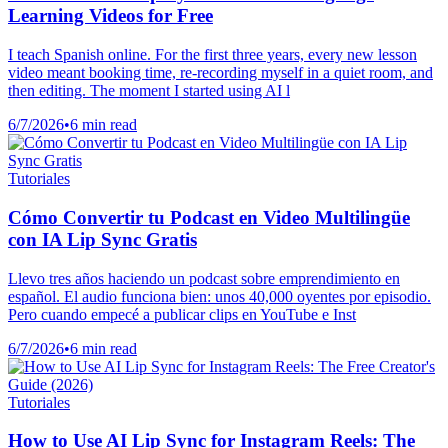
Learning Videos for Free
I teach Spanish online. For the first three years, every new lesson
video meant booking time, re-recording myself in a quiet room, and
then editing. The moment I started using AI l
6/7/2026
•
6 min read
Tutoriales
Cómo Convertir tu Podcast en Video Multilingüe
con IA Lip Sync Gratis
Llevo tres años haciendo un podcast sobre emprendimiento en
español. El audio funciona bien: unos 40,000 oyentes por episodio.
Pero cuando empecé a publicar clips en YouTube e Inst
6/7/2026
•
6 min read
Tutoriales
How to Use AI Lip Sync for Instagram Reels: The