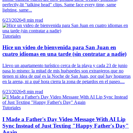
perfectly-lit "talking head" clips. Same face every time, same
lighting, same...
6/23/2026
•
8 min read
Tutoriales
Hice un video de bienvenida para San Juan en
cuatro idiomas en una tarde (sin contratar a nadie)
Llevo un apartamento turístico cerca de la playa y cada 23 de junio
pasa lo mismo: la mitad de mis huéspedes son extranjeros que no
tienen ni idea de qué es la Noche de San Juan, por qué hay hogueras
en la arena, ni a qué hora cierra la zona de petardos en el paseo....
6/23/2026
•
8 min read
Tutoriales
I Made a Father's Day Video Message With AI Lip
Sync Instead of Just Texting "Happy Father's Day"
Again