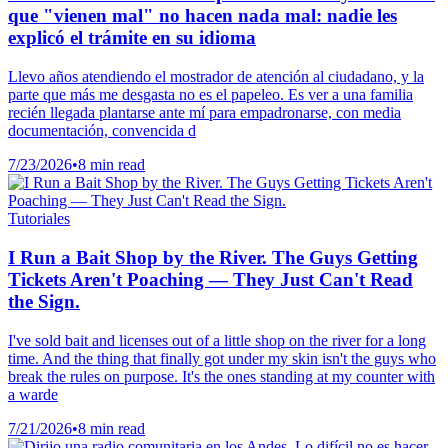
que "vienen mal" no hacen nada mal: nadie les
explicó el trámite en su idioma
Llevo años atendiendo el mostrador de atención al ciudadano, y la
parte que más me desgasta no es el papeleo. Es ver a una familia
recién llegada plantarse ante mí para empadronarse, con media
documentación, convencida d
7/23/2026
•
8 min read
Tutoriales
I Run a Bait Shop by the River. The Guys Getting
Tickets Aren't Poaching — They Just Can't Read
the Sign.
I've sold bait and licenses out of a little shop on the river for a long
time. And the thing that finally got under my skin isn't the guys who
break the rules on purpose. It's the ones standing at my counter with
a warde
7/21/2026
•
8 min read