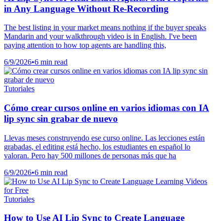
in Any Language Without Re-Recording
The best listing in your market means nothing if the buyer speaks
Mandarin and your walkthrough video is in English. I've been
paying attention to how top agents are handling this,
6/9/2026
•
6 min read
Tutoriales
Cómo crear cursos online en varios idiomas con IA
lip sync sin grabar de nuevo
Llevas meses construyendo ese curso online. Las lecciones están
grabadas, el editing está hecho, los estudiantes en español lo
valoran. Pero hay 500 millones de personas más que ha
6/9/2026
•
6 min read
Tutoriales
How to Use AI Lip Sync to Create Language