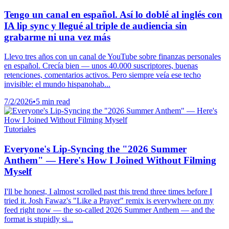
Tengo un canal en español. Así lo doblé al inglés con
IA lip sync y llegué al triple de audiencia sin
grabarme ni una vez más
Llevo tres años con un canal de YouTube sobre finanzas personales
en español. Crecía bien — unos 40.000 suscriptores, buenas
retenciones, comentarios activos. Pero siempre veía ese techo
invisible: el mundo hispanohab...
7/2/2026
•
5 min read
Tutoriales
Everyone's Lip-Syncing the "2026 Summer
Anthem" — Here's How I Joined Without Filming
Myself
I'll be honest, I almost scrolled past this trend three times before I
tried it. Josh Fawaz's "Like a Prayer" remix is everywhere on my
feed right now — the so-called 2026 Summer Anthem — and the
format is stupidly si...