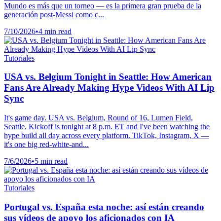
Mundo es más que un torneo — es la primera gran prueba de la
generación post-Messi como c...
7/10/2026
•
4 min read
Tutoriales
USA vs. Belgium Tonight in Seattle: How American
Fans Are Already Making Hype Videos With AI Lip
Sync
It's game day. USA vs. Belgium, Round of 16, Lumen Field,
Seattle. Kickoff is tonight at 8 p.m. ET and I've been watching the
hype build all day across every platform. TikTok, Instagram, X —
it's one big red-white-and...
7/6/2026
•
5 min read
Tutoriales
Portugal vs. España esta noche: así están creando
sus vídeos de apoyo los aficionados con IA