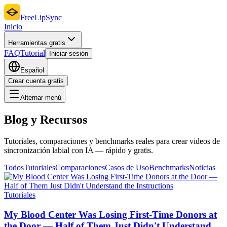
FreeLipSync
Inicio
Herramientas gratis
FAQ
Tutorial
Iniciar sesión
Español
Crear cuenta gratis
Alternar menú
Blog y Recursos
Tutoriales, comparaciones y benchmarks reales para crear videos de
sincronización labial con IA — rápido y gratis.
Todos
Tutoriales
Comparaciones
Casos de Uso
Benchmarks
Noticias
Tutoriales
My Blood Center Was Losing First-Time Donors at
the Door — Half of Them Just Didn't Understand