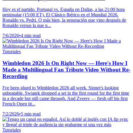
Hoy es el partido. Portugal vs. España en Dallas, a las 21:00 hora
peninsular (15:00 ET). El Clásico Ibérico en el Mundial 2026.
Ronaldo vs. Pedri. O más bien, la generación que vino después de
Ronaldo versus la que n...
7/6/2026
•
4 min read
Tutoriales
Wimbledon 2026 Is On Right Now — Here's How I
Made a Multilingual Fan Tribute Video Without Re-
Recording
I've been glued to Wimbledon 2026 all week. Sinner's looking
unbeatable. Swiatek dropped a set in the first round for the first time
in a decade but still came through. And Zverev — fresh off his first
French Open tit...
7/2/2026
•
5 min read
Tutoriales