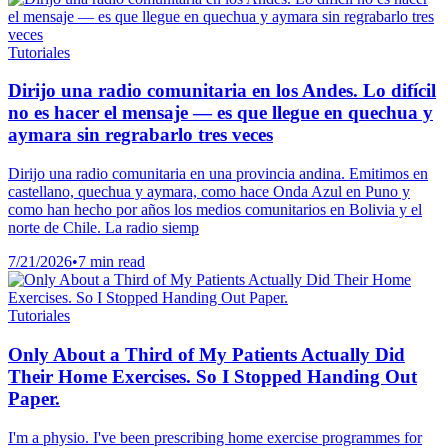
Tutoriales
Dirijo una radio comunitaria en los Andes. Lo difícil
no es hacer el mensaje — es que llegue en quechua y
aymara sin regrabarlo tres veces
Dirijo una radio comunitaria en una provincia andina. Emitimos en
castellano, quechua y aymara, como hace Onda Azul en Puno y
como han hecho por años los medios comunitarios en Bolivia y el
norte de Chile. La radio siemp
7/21/2026
•
7 min read
Tutoriales
Only About a Third of My Patients Actually Did
Their Home Exercises. So I Stopped Handing Out
Paper.
I'm a physio. I've been prescribing home exercise programmes for