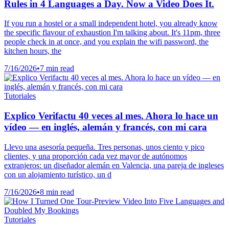
Rules in 4 Languages a Day. Now a Video Does It.
If you run a hostel or a small independent hotel, you already know
the specific flavour of exhaustion I'm talking about. It's 11pm, three
people check in at once, and you explain the wifi password, the
kitchen hours, the
7/16/2026
•
7 min read
Tutoriales
Explico Verifactu 40 veces al mes. Ahora lo hace un
vídeo — en inglés, alemán y francés, con mi cara
Llevo una asesoría pequeña. Tres personas, unos ciento y pico
clientes, y una proporción cada vez mayor de autónomos
extranjeros: un diseñador alemán en Valencia, una pareja de ingleses
con un alojamiento turístico, un d
7/16/2026
•
8 min read
Tutoriales