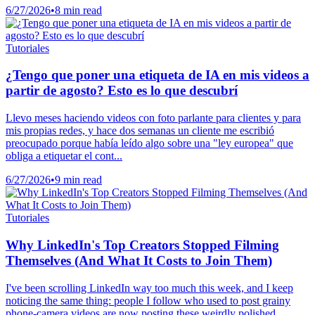
6/27/2026
•
8 min read
Tutoriales
¿Tengo que poner una etiqueta de IA en mis videos a
partir de agosto? Esto es lo que descubrí
Llevo meses haciendo videos con foto parlante para clientes y para
mis propias redes, y hace dos semanas un cliente me escribió
preocupado porque había leído algo sobre una "ley europea" que
obliga a etiquetar el cont...
6/27/2026
•
9 min read
Tutoriales
Why LinkedIn's Top Creators Stopped Filming
Themselves (And What It Costs to Join Them)
I've been scrolling LinkedIn way too much this week, and I keep
noticing the same thing: people I follow who used to post grainy
phone-camera videos are now posting these weirdly polished,