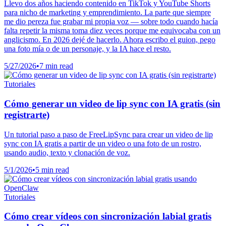
Llevo dos años haciendo contenido en TikTok y YouTube Shorts
para nicho de marketing y emprendimiento. La parte que siempre
me dio pereza fue grabar mi propia voz — sobre todo cuando hacía
falta repetir la misma toma diez veces porque me equivocaba con un
anglicismo. En 2026 dejé de hacerlo. Ahora escribo el guion, pego
una foto mía o de un personaje, y la IA hace el resto.
5/27/2026
•
7 min read
Tutoriales
Cómo generar un video de lip sync con IA gratis (sin
registrarte)
Un tutorial paso a paso de FreeLipSync para crear un video de lip
sync con IA gratis a partir de un video o una foto de un rostro,
usando audio, texto y clonación de voz.
5/1/2026
•
5 min read
Tutoriales
Cómo crear vídeos con sincronización labial gratis