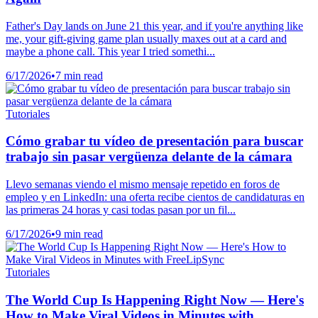
Father's Day lands on June 21 this year, and if you're anything like
me, your gift-giving game plan usually maxes out at a card and
maybe a phone call. This year I tried somethi...
6/17/2026
•
7 min read
Tutoriales
Cómo grabar tu vídeo de presentación para buscar
trabajo sin pasar vergüenza delante de la cámara
Llevo semanas viendo el mismo mensaje repetido en foros de
empleo y en LinkedIn: una oferta recibe cientos de candidaturas en
las primeras 24 horas y casi todas pasan por un fil...
6/17/2026
•
9 min read
Tutoriales
The World Cup Is Happening Right Now — Here's
How to Make Viral Videos in Minutes with