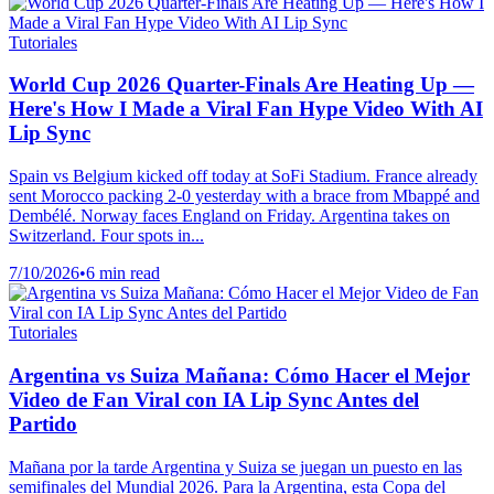
Tutoriales
World Cup 2026 Quarter-Finals Are Heating Up —
Here's How I Made a Viral Fan Hype Video With AI
Lip Sync
Spain vs Belgium kicked off today at SoFi Stadium. France already
sent Morocco packing 2-0 yesterday with a brace from Mbappé and
Dembélé. Norway faces England on Friday. Argentina takes on
Switzerland. Four spots in...
7/10/2026
•
6 min read
Tutoriales
Argentina vs Suiza Mañana: Cómo Hacer el Mejor
Video de Fan Viral con IA Lip Sync Antes del
Partido
Mañana por la tarde Argentina y Suiza se juegan un puesto en las
semifinales del Mundial 2026. Para la Argentina, esta Copa del