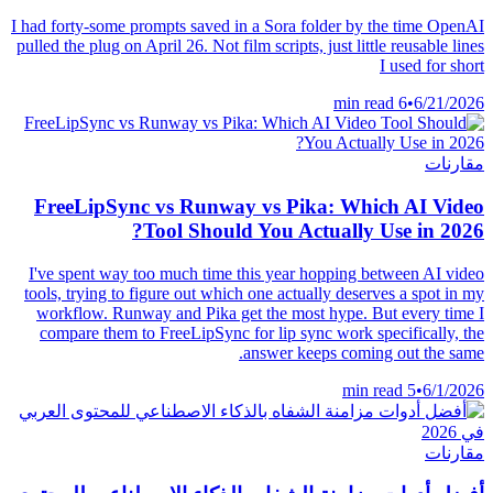
I had forty-some prompts saved in a Sora folder by the time OpenAI
pulled the plug on April 26. Not film scripts, just little reusable lines
I used for short
6 min read
•
6/21/2026
مقارنات
FreeLipSync vs Runway vs Pika: Which AI Video
Tool Should You Actually Use in 2026?
I've spent way too much time this year hopping between AI video
tools, trying to figure out which one actually deserves a spot in my
workflow. Runway and Pika get the most hype. But every time I
compare them to FreeLipSync for lip sync work specifically, the
answer keeps coming out the same.
5 min read
•
6/1/2026
مقارنات