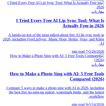
مقارنات
I Tried Every Free AI Lip Sync Tool: What Is
Actually Free in 2026
A hands-on test of the most talked-about free AI lip sync tools in
2026, including FreeLipSync, Magic Hour, Hedra, Vozo, and Kling
AI.
7 min read
•
5/26/2026
مقارنات
How to Make a Photo Sing with AI: 5 Free Tools
Compared (2026)
Compare 5 ways to make a photo sing with AI in 2026, including
the best free no-sign-up option, watermark limits, and the fastest
workflow.
9 min read
•
5/14/2026