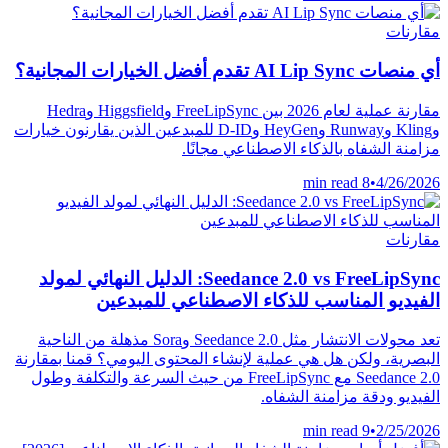
مقارنات
أي منصات AI Lip Sync تقدم أفضل الخيارات المجانية؟
مقارنة عملية لعام 2026 بين FreeLipSync وHiggsfield وHedra
وKling وRunway وHeyGen وD-ID للمبدعين الذين يقارنون خيارات
مزامنة الشفاه بالذكاء الاصطناعي مجانًا.
8 min read
•
4/26/2026
مقارنات
Seedance 2.0 vs FreeLipSync: الدليل النهائي لمولد
الفيديو المناسب للذكاء الاصطناعي للمبدعين
تعد محولات الانتشار مثل Seedance 2.0 وSora مذهلة من الناحية
البصرية، ولكن هل هي عملية لإنشاء المحتوى اليومي؟ قمنا بمقارنة
Seedance 2.0 مع FreeLipSync من حيث السرعة والتكلفة وطول
الفيديو ودقة مزامنة الشفاه.
9 min read
•
2/25/2026