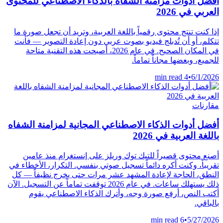
أفضل أدوات مزامنة الشفاه بالذكاء الاصطناعي للمحتوى
العربي في 2026
إذا كنت تنتج محتوى رقمياً باللغة العربية، وتريد أن تجعل صورة ما
تتكلم، أو أن تُدبلج فيديو بصوت عربي دون إعادة التصوير — فأنت
في المكان الصحيح. في عام 2026، أصبحت هذه التقنية متاحة
للجميع، وبعضها مجاناً تماماً.
4 min read
•
6/1/2026
مقارنات
أفضل أدوات الذكاء الاصطناعي المجانية لمزامنة الشفاه
باللغة العربية في 2026
أصنع محتوى قصيراً للتيك توك وريلز على إنستغرام منذ عامين
تقريباً، وكنت أكره دائماً تسجيل صوتي بنفسي. التكرار، الأخطاء في
النطق، الحاجة لإعادة المشهد عشر مرات حتى يخرج نظيفاً — كل
ذلك يستهلك ساعات. في عام 2026 توقفت تماماً عن التسجيل. الآن
أكتب النص، أرفع صورة وجه، وأترك الذكاء الاصطناعي يقوم
بالباقي.
6 min read
•
5/27/2026