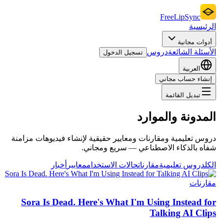
FreeLipSync
الرئيسية
أدوات مجانية
الأسئلة الشائعة
دروس
تسجيل الدخول
العربية
إنشاء حساب مجاني
تبديل القائمة
المدونة والموارد
دروس تعليمية ومقارنات ومعايير حقيقية لإنشاء فيديوهات مزامنة
شفاه بالذكاء الاصطناعي — سريع ومجاني.
الكل
دروس تعليمية
مقارنات
حالات الاستخدام
معايير
أخبار
مقارنات
Sora Is Dead. Here's What I'm Using Instead for
Talking AI Clips