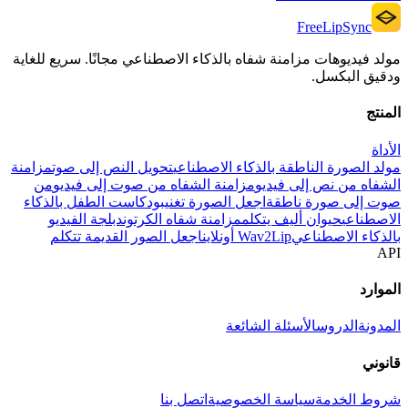
FreeLipSync
مولد فيديوهات مزامنة شفاه بالذكاء الاصطناعي مجانًا. سريع للغاية
ودقيق البكسل.
المنتج
الأداة
مولد الصورة الناطقة بالذكاء الاصطناعي
تحويل النص إلى صوت
مزامنة
الشفاه من نص إلى فيديو
مزامنة الشفاه من صوت إلى فيديو
من
صوت إلى صورة ناطقة
اجعل الصورة تغني
بودكاست الطفل بالذكاء
الاصطناعي
حيوان أليف يتكلم
مزامنة شفاه الكرتون
دبلجة الفيديو
بالذكاء الاصطناعي
Wav2Lip أونلاين
اجعل الصور القديمة تتكلم
API
الموارد
المدونة
الدروس
الأسئلة الشائعة
قانوني
شروط الخدمة
سياسة الخصوصية
اتصل بنا