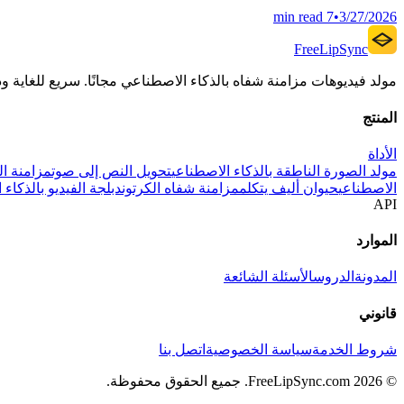
7 min read
•
3/27/2026
FreeLipSync
مولد فيديوهات مزامنة شفاه بالذكاء الاصطناعي مجانًا. سريع للغاية و
المنتج
الأداة
مولد الصورة الناطقة بالذكاء الاصطناعي
تحويل النص إلى صوت
مزامنة ا
الاصطناعي
حيوان أليف يتكلم
مزامنة شفاه الكرتون
دبلجة الفيديو بالذكاء
API
الموارد
المدونة
الدروس
الأسئلة الشائعة
قانوني
شروط الخدمة
سياسة الخصوصية
اتصل بنا
© 2026 FreeLipSync.com. جميع الحقوق محفوظة.