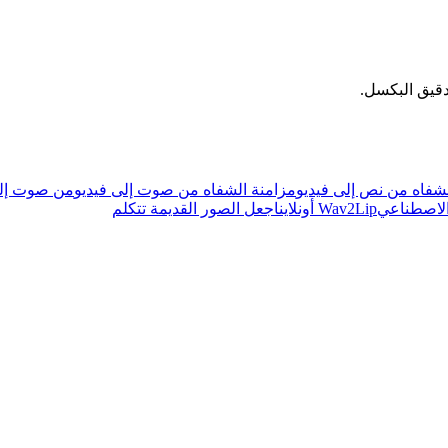
دقيق البكسل.
لشفاه من نص إلى فيديو
مزامنة الشفاه من صوت إلى فيديو
من صوت إل
 الاصطناعي
Wav2Lip أونلاين
اجعل الصور القديمة تتكلم