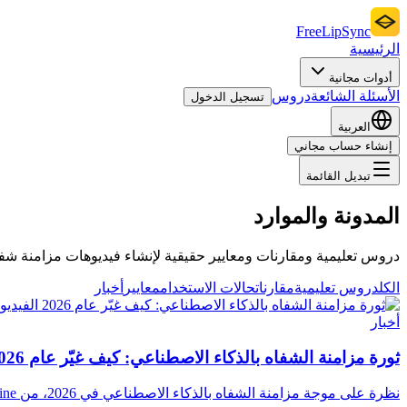
FreeLipSync
الرئيسية
أدوات مجانية
الأسئلة الشائعة
دروس
تسجيل الدخول
العربية
إنشاء حساب مجاني
تبديل القائمة
المدونة والموارد
دروس تعليمية ومقارنات ومعايير حقيقية لإنشاء فيديوهات مزامنة شف
الكل
دروس تعليمية
مقارنات
حالات الاستخدام
معايير
أخبار
أخبار
ثورة مزامنة الشفاه بالذكاء الاصطناعي: كيف غيّر عام 2026 الفيديو إلى الأبد
نظرة على موجة مزامنة الشفاه بالذكاء الاصطناعي في 2026، من Grok Imagine وKling 3.0 إلى الاختراق التقني الذي جعل الفيديو المتزامن بالذكاء الاصطناعي تياراً رئيسياً.