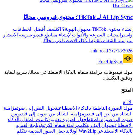
Use Cases
AI Lip Sync لـ TikTok: محتوى فيروسي مجانًا
إنشاء محتوى TikTok مجهول الهوية؟ اكتشف أفضل الخطافات
واستراتيجيات السرعة والأدوات لإنشاء مقاطع فيديو سريعة الانتشار
لمزامنة الشفاه بتقنية الذكاء الاصطناعي مجانًا.
3 min read
•
2/18/2026
FreeLipSync
مولد فيديوهات مزامنة شفاه بالذكاء الاصطناعي مجانًا. سريع للغاية
ودقيق البكسل.
المنتج
الأداة
مولد الصورة الناطقة بالذكاء الاصطناعي
تحويل النص إلى صوت
مزامنة
الشفاه من نص إلى فيديو
مزامنة الشفاه من صوت إلى فيديو
من
صوت إلى صورة ناطقة
اجعل الصورة تغني
بودكاست الطفل بالذكاء
الاصطناعي
حيوان أليف يتكلم
مزامنة شفاه الكرتون
دبلجة الفيديو
بالذكاء الاصطناعي
Wav2Lip أونلاين
اجعل الصور القديمة تتكلم