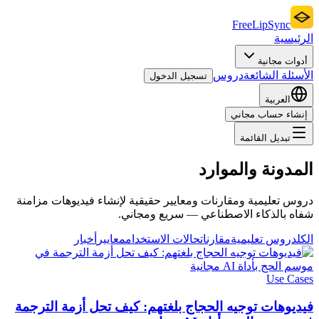
FreeLipSync
الرئيسية
أدوات مجانية
الأسئلة الشائعة
دروس
تسجيل الدخول
العربية
إنشاء حساب مجاني
تبديل القائمة
المدونة والموارد
دروس تعليمية ومقارنات ومعايير حقيقية لإنشاء فيديوهات مزامنة
شفاه بالذكاء الاصطناعي — سريع ومجاني.
الكل
دروس تعليمية
مقارنات
حالات الاستخدام
معايير
أخبار
Use Cases
فيديوهات توجيه الحجاج بلغتهم: كيف تحل أزمة الترجمة