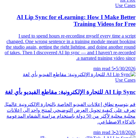
Use Cases
AI Lip Sync for eLearning: How I Make Better
Training Videos for Free
I used to spend hours re-recording myself every time a script
changed. One wrong sentence in a training module meant booking
the studio again, getting the right lighting, and doing another round
of takes. Then I discovered AI lip sync — and I haven't re-recorded
a narrated training video since.
5 min read
•
5/30/2026
Use Cases
AI Lip Sync للتجارة الإلكترونية: مقاطع الفيديو بأي لغة
قم بتوسيع نطاق إعلانات الفيديو الخاصة بالتجارة الإلكترونية عالميًا.
تعرف على كيفية تحويل العرض التوضيحي لمنتج واحد إلى إعلانات
محلية محلية لأكثر من 50 دولة باستخدام مزامنة الشفاه المدعومة
بالذكاء الاصطناعي.
3 min read
•
2/18/2026