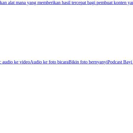
an alat mana yang memberikan hasil tercepat bagi pembuat konten ya
c audio ke video
Audio ke foto bicara
Bikin foto bernyanyi
Podcast Bayi