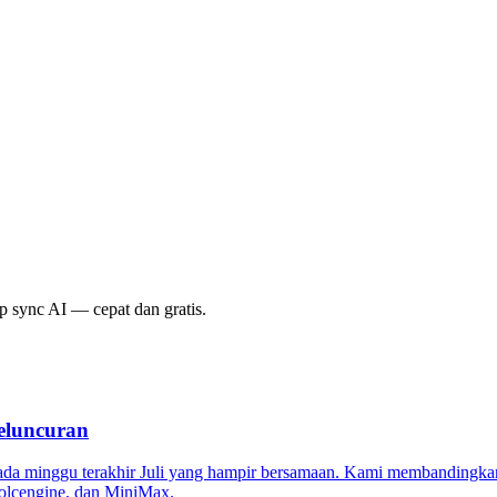
p sync AI — cepat dan gratis.
eluncuran
ada minggu terakhir Juli yang hampir bersamaan. Kami membandingka
Volcengine, dan MiniMax.