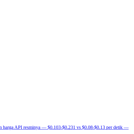
n harga API resminya — $0.103-$0.231 vs $0.08-$0.13 per detik —