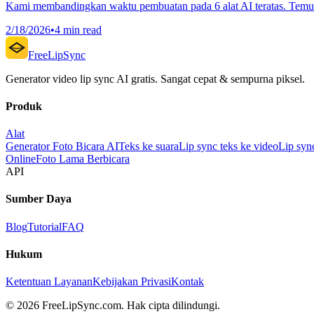
Kami membandingkan waktu pembuatan pada 6 alat AI teratas. Temuk
2/18/2026
•
4 min read
FreeLipSync
Generator video lip sync AI gratis. Sangat cepat & sempurna piksel.
Produk
Alat
Generator Foto Bicara AI
Teks ke suara
Lip sync teks ke video
Lip syn
Online
Foto Lama Berbicara
API
Sumber Daya
Blog
Tutorial
FAQ
Hukum
Ketentuan Layanan
Kebijakan Privasi
Kontak
© 2026 FreeLipSync.com. Hak cipta dilindungi.