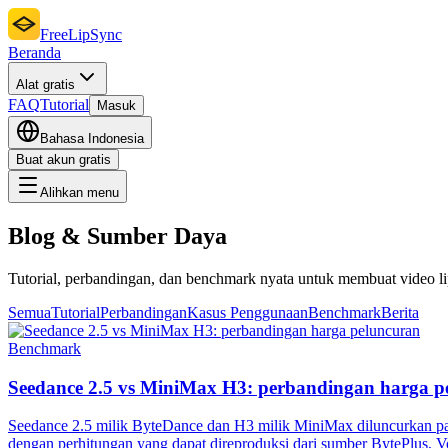
FreeLipSync
Beranda
Alat gratis
FAQ
Tutorial
Masuk
Bahasa Indonesia
Buat akun gratis
Alihkan menu
Blog & Sumber Daya
Tutorial, perbandingan, dan benchmark nyata untuk membuat video li
Semua
Tutorial
Perbandingan
Kasus Penggunaan
Benchmark
Berita
Benchmark
Seedance 2.5 vs MiniMax H3: perbandingan harga p
Seedance 2.5 milik ByteDance dan H3 milik MiniMax diluncurkan p
dengan perhitungan yang dapat direproduksi dari sumber BytePlus, 