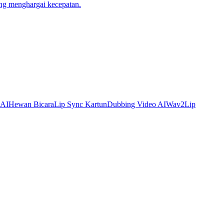
ng menghargai kecepatan.
 AI
Hewan Bicara
Lip Sync Kartun
Dubbing Video AI
Wav2Lip