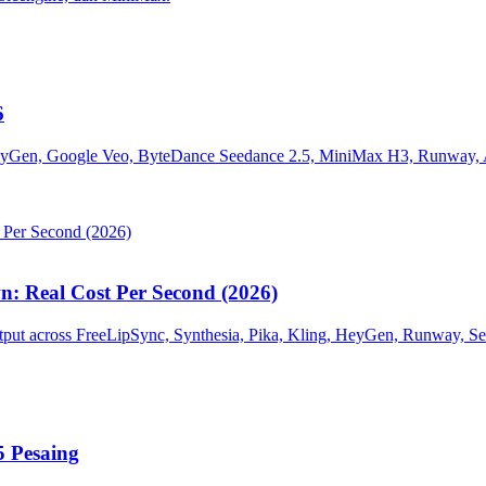
6
Gen, Google Veo, ByteDance Seedance 2.5, MiniMax H3, Runway, Ado
: Real Cost Per Second (2026)
tput across FreeLipSync, Synthesia, Pika, Kling, HeyGen, Runway, Se
5 Pesaing