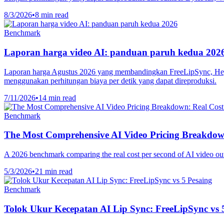
8/3/2026
•
8 min read
Benchmark
Laporan harga video AI: panduan paruh kedua 202
Laporan harga Agustus 2026 yang membandingkan FreeLipSync, Hey
menggunakan perhitungan biaya per detik yang dapat direproduksi.
7/11/2026
•
14 min read
Benchmark
The Most Comprehensive AI Video Pricing Breakdown
A 2026 benchmark comparing the real cost per second of AI video ou
5/3/2026
•
21 min read
Benchmark
Tolok Ukur Kecepatan AI Lip Sync: FreeLipSync vs 