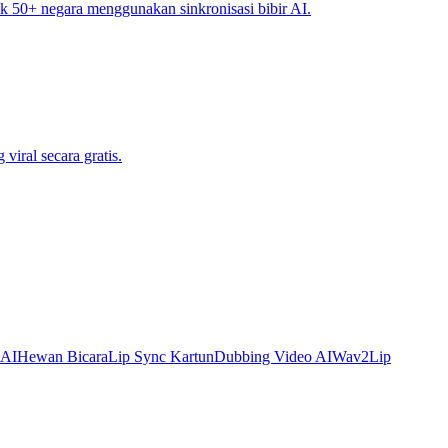
k 50+ negara menggunakan sinkronisasi bibir AI.
iral secara gratis.
 AI
Hewan Bicara
Lip Sync Kartun
Dubbing Video AI
Wav2Lip