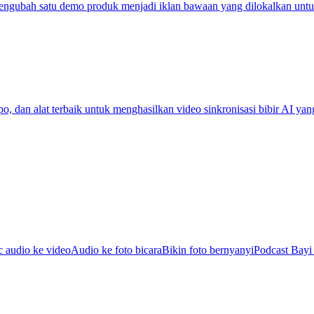
mengubah satu demo produk menjadi iklan bawaan yang dilokalkan untu
dan alat terbaik untuk menghasilkan video sinkronisasi bibir AI yang v
c audio ke video
Audio ke foto bicara
Bikin foto bernyanyi
Podcast Bayi