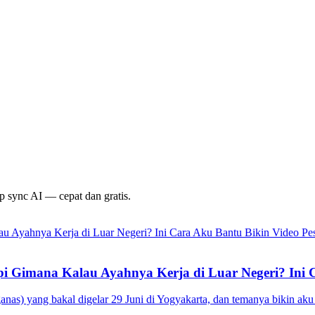
p sync AI — cepat dan gratis.
i Gimana Kalau Ayahnya Kerja di Luar Negeri? Ini 
anas) yang bakal digelar 29 Juni di Yogyakarta, dan temanya bikin aku b