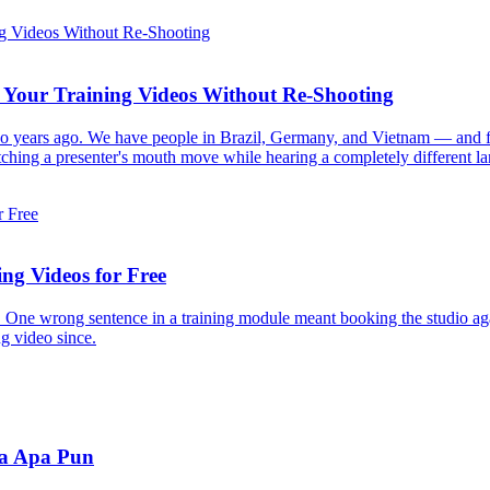
e Your Training Videos Without Re-Shooting
 two years ago. We have people in Brazil, Germany, and Vietnam — and fo
hing a presenter's mouth move while hearing a completely different langu
ng Videos for Free
. One wrong sentence in a training module meant booking the studio agai
ng video since.
sa Apa Pun