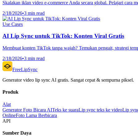
Skalakan iklan video e-commerce Anda secara global. Pelajari cara 
2/18/2026
•
3 min read
Use Cases
AI Lip Sync untuk TikTok: Konten Viral Gratis
Membuat konten TikTok tanpa wajah? Temukan pengait, strategi tempo, 
2/18/2026
•
3 min read
FreeLipSync
Generator video lip sync AI gratis. Sangat cepat & sempurna piksel.
Produk
Alat
Generator Foto Bicara AI
Teks ke suara
Lip sync teks ke video
Lip syn
Online
Foto Lama Berbicara
API
Sumber Daya