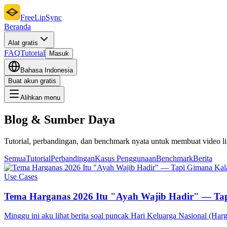
FreeLipSync
Beranda
Alat gratis
FAQ
Tutorial
Masuk
Bahasa Indonesia
Buat akun gratis
Alihkan menu
Blog & Sumber Daya
Tutorial, perbandingan, dan benchmark nyata untuk membuat video li
Semua
Tutorial
Perbandingan
Kasus Penggunaan
Benchmark
Berita
Use Cases
Tema Harganas 2026 Itu "Ayah Wajib Hadir" — Tap
Minggu ini aku lihat berita soal puncak Hari Keluarga Nasional (Harg