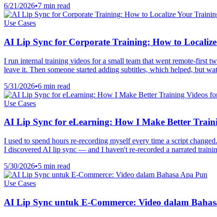
6/21/2026
•
7 min read
Use Cases
AI Lip Sync for Corporate Training: How to Localiz
I run internal training videos for a small team that went remote-first
leave it. Then someone started adding subtitles, which helped, but watc
5/31/2026
•
6 min read
Use Cases
AI Lip Sync for eLearning: How I Make Better Traini
I used to spend hours re-recording myself every time a script changed
I discovered AI lip sync — and I haven't re-recorded a narrated traini
5/30/2026
•
5 min read
Use Cases
AI Lip Sync untuk E-Commerce: Video dalam Baha