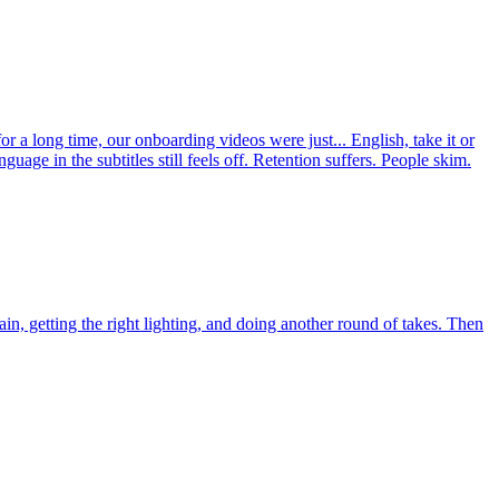
r a long time, our onboarding videos were just... English, take it or
age in the subtitles still feels off. Retention suffers. People skim.
n, getting the right lighting, and doing another round of takes. Then